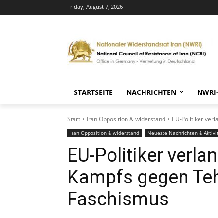
Friday, August 7, 2026
STARTSEITE
NACHRICHTEN
NWRI
Start
Iran Opposition & widerstand
EU-Politiker ve
Iran Opposition & widerstand
Neueste Nachrichten & Aktivit
EU-Politiker verl
Kampfs gegen Teh
Faschismus