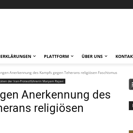
-ERKLÄRUNGEN
PLATTFORM
ÜBER UNS
KONTAK
rlangen Anerkennung des Kampfs gegen Teherans religiösen Faschismus
äten der Iran-Protestführerin Maryam Rajavi
angen Anerkennung des
erans religiösen