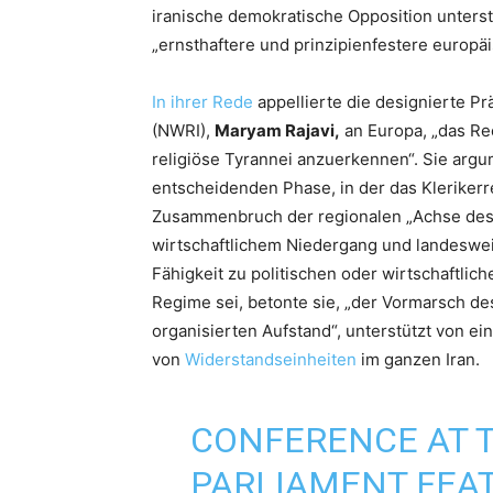
iranische demokratische Opposition unterst
„ernsthaftere und prinzipienfestere europä
In ihrer Rede
appellierte die designierte Pr
(NWRI),
Maryam Rajavi,
an Europa, „das Re
religiöse Tyrannei anzuerkennen“. Sie argum
entscheidenden Phase, in der das Klerikerre
Zusammenbruch der regionalen „Achse des
wirtschaftlichem Niedergang und landeswei
Fähigkeit zu politischen oder wirtschaftli
Regime sei, betonte sie, „der Vormarsch de
organisierten Aufstand“, unterstützt von 
von
Widerstandseinheiten
im ganzen Iran.
CONFERENCE AT 
PARLIAMENT FEA