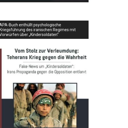
APA-Buch enthüllt psychologische
Kriegsführung des iranischen Regimes mit
Vorwürfen über „Kindersoldaten“