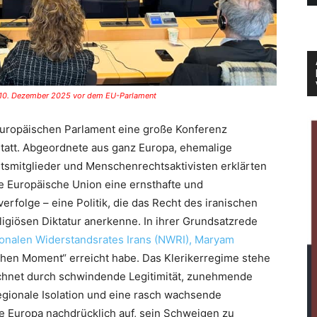
m 10. Dezember 2025 vor dem EU-Parlament
Europäischen Parlament eine große Konferenz
tatt. Abgeordnete aus ganz Europa, ehemalige
tsmitglieder und Menschenrechtsaktivisten erklärten
ie Europäische Union eine ernsthafte und
erfolge – eine Politik, die das Recht des iranischen
ligiösen Diktatur anerkenne. In ihrer Grundsatzrede
ionalen Widerstandsrates Irans (NWRI), Maryam
hen Moment“ erreicht habe. Das Klerikerregime stehe
chnet durch schwindende Legitimität, zunehmende
egionale Isolation und eine rasch wachsende
 Europa nachdrücklich auf, sein Schweigen zu