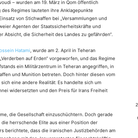
udi – wurden am 19. März in Qom öffentlich
ung des Regimes lauteten ihre Anklagepunkte
Einsatz von Stichwaffen bei „Versammlungen und
zweier Agenten der Staatssicherheitskräfte und
r Absicht, die Sicherheit des Landes zu gefährden“.
ossein Hatami
, wurde am 2. April in Teheran
 „Verderben auf Erden“ vorgeworfen, und das Regime
tands ein Militärzentrum in Teheran angegriffen, in
affen und Munition betreten. Doch hinter diesen vom
ich eine andere Realität: Es handelte sich um
nnei widersetzten und den Preis für Irans Freiheit
2
ime, die Gesellschaft einzuschüchtern. Doch gerade
 die herrschende Elite aus einer Position der
s berichtete, dass die iranischen Justizbehörden am