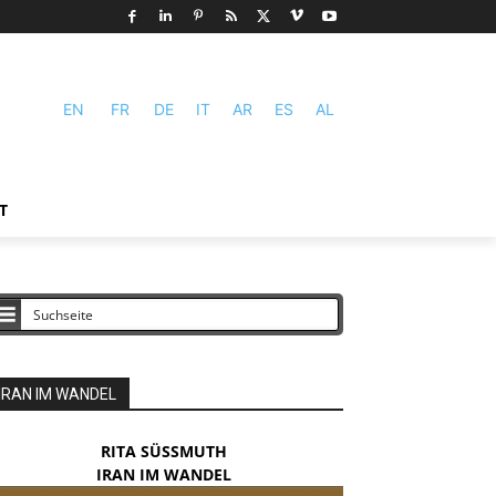
EN
FR
DE
IT
AR
ES
AL
T
IRAN IM WANDEL
RITA SÜSSMUTH
IRAN IM WANDEL