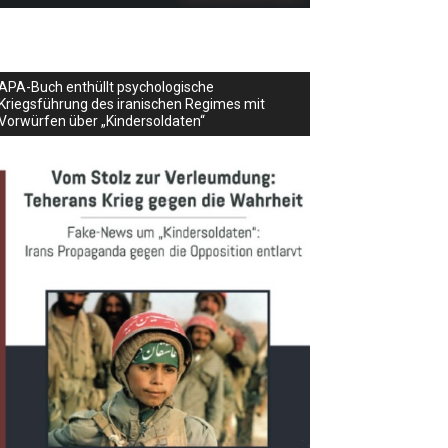
APA-Buch enthüllt psychologische
Kriegsführung des iranischen Regimes mit
Vorwürfen über „Kindersoldaten“