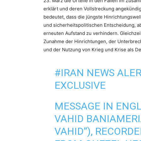
23. März die Urteile in den Fällen im Zusa
erklärt und deren Vollstreckung angekündig
bedeutet, dass die jüngste Hinrichtungswelle
und sicherheitspolitischen Entscheidung,
erneuten Aufstand zu verhindern. Gleichze
Zunahme der Hinrichtungen, der Unterbrec
und der Nutzung von Krieg und Krise als D
#IRAN
NEWS ALERT
EXCLUSIVE
MESSAGE IN ENG
VAHID BANIAMER
VAHID”), RECORD