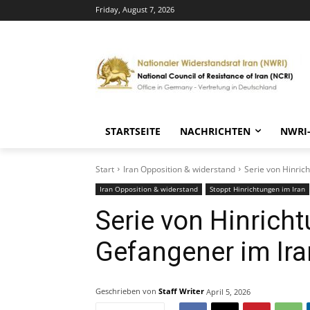
Friday, August 7, 2026
STARTSEITE
NACHRICHTEN
NWRI
Start
Iran Opposition & widerstand
Serie von Hinric
Iran Opposition & widerstand
Stoppt Hinrichtungen im Iran
Serie von Hinricht
Gefangener im Ira
Geschrieben von
Staff Writer
April 5, 2026