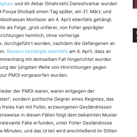
ghavi
und Ali Akbar (Shahrokh) Daneshvarkar wurden
d Pouya Ghobadi einen Tag später, am 31. März; und
Abolhassan Montazer am 4. April ebenfalls gehängt.
le als Folge „grob unfairer, von Folter geprägter
nrichtungen heimlich, ohne vorherige
te, durchgeführt wurden, nachdem die Gefangenen an
en.
Reuters bestätigte ebenfalls
am 4. April, dass an
mmenhang mit demselben Fall hingerichtet wurden
zung der jüngsten Welle von Hinrichtungen gegen
 zur PMOI vorgeworfen wurden.
glieder der PMOI waren, waren entgegen der
ten“, sondern politische Gegner eines Regimes, das
n freies Iran mit Folter, erzwungenen Geständnissen
ensweise in diesen Fällen folgt dem bekannten Muster
relevante Fälle erfunden, unter Folter Geständnisse
Minuten, und das Urteil wird anschließend im Stillen