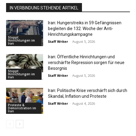
IN VERBINDUNG STEHENDE ARTIKEL
Iran: Hungerstreiks in 59 Gefängnissen
begleiten die 132. Woche der Anti-
Hinrichtungskampagne
Stoppt
Hinrichtungen im
Staff Writer
-
August 5, 2026
Iran
Iran: Öffentliche Hinrichtungen und
verschärfte Repression sorgen für neue
Besorgnis
Stoppt
Hinrichtungen im
Staff Writer
-
August 5, 2026
Iran
Iran: Politische Krise verschärft sich durch
Skandal, Inflation und Proteste
Staff Writer
-
August 4, 2026
Proteste &
Demonstration im
Iran