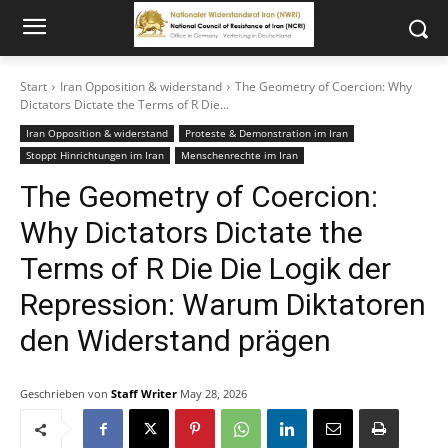
Start
Iran Opposition & widerstand
The Geometry of Coercion: Why
Dictators Dictate the Terms of R Die...
Iran Opposition & widerstand
Proteste & Demonstration im Iran
Stoppt Hinrichtungen im Iran
Menschenrechte im Iran
The Geometry of Coercion:
Why Dictators Dictate the
Terms of R Die Die Logik der
Repression: Warum Diktatoren
den Widerstand prägen
Geschrieben von
Staff Writer
May 28, 2026