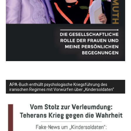
APA-Buch enthüllt psychologische Kriegsführung des
iranischen Regimes mit Vorwürfen über „Kindersoldaten“