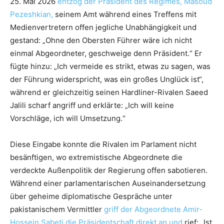
25. Mai 2026
entzog der Präsident des Regimes, Masoud
Pezeshkian,
seinem Amt während eines Treffens mit
Medienvertretern offen jegliche Unabhängigkeit und
gestand: „Ohne den Obersten Führer wäre ich nicht
einmal Abgeordneter, geschweige denn Präsident.“ Er
fügte hinzu: „Ich vermeide es strikt, etwas zu sagen, was
der Führung widerspricht, was ein großes Unglück ist“,
während er gleichzeitig seinen Hardliner-Rivalen Saeed
Jalili scharf angriff und erklärte: „Ich will keine
Vorschläge, ich will Umsetzung.“
Diese Eingabe konnte die Rivalen im Parlament nicht
besänftigen, wo extremistische Abgeordnete die
verdeckte Außenpolitik der Regierung offen sabotieren.
Während einer parlamentarischen Auseinandersetzung
über geheime diplomatische Gespräche unter
pakistanischem Vermittler
griff der Abgeordnete Amir-
Hossein Sabeti die Präsidentschaft direkt an und
rief: „Ist