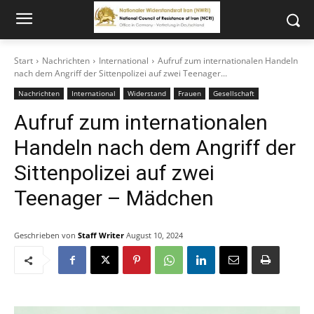
Start
Nachrichten
International
Aufruf zum internationalen Handeln
nach dem Angriff der Sittenpolizei auf zwei Teenager...
Nachrichten
International
Widerstand
Frauen
Gesellschaft
Aufruf zum internationalen
Handeln nach dem Angriff der
Sittenpolizei auf zwei
Teenager – Mädchen
Geschrieben von
Staff Writer
August 10, 2024