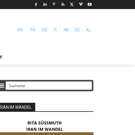
EN
FR
DE
IT
AR
ES
AL
T
IRAN IM WANDEL
RITA SÜSSMUTH
IRAN IM WANDEL