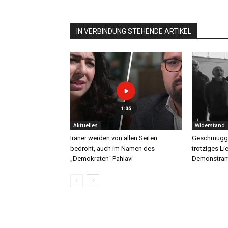
IN VERBINDUNG STEHENDE ARTIKEL
Aktuelles
Widerstand
Iraner werden von allen Seiten
Geschmuggel
bedroht, auch im Namen des
trotziges Li
„Demokraten“ Pahlavi
Demonstran