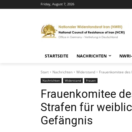
Friday, August 7, 2026
STARTSEITE
NACHRICHTEN
NWRI
Start
Nachrichten
Widerstand
Frauenkomitee des N
Nachrichten
Widerstand
Frauen
Frauenkomitee des
Strafen für weibl
Gefängnis