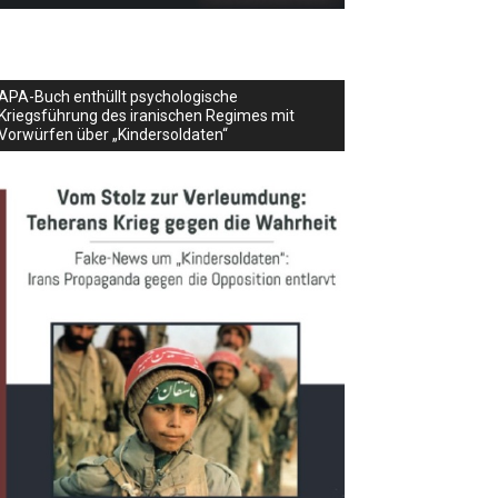
APA-Buch enthüllt psychologische
Kriegsführung des iranischen Regimes mit
Vorwürfen über „Kindersoldaten“