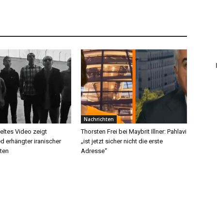
Nachrichten
tes Video zeigt
Thorsten Frei bei Maybrit Illner: Pahlavi
ed erhängter iranischer
„ist jetzt sicher nicht die erste
ten
Adresse“