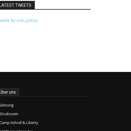
LATEST TWEETS
eets by iran_policy
Über uns
Satzung
Strukturen
Camp Ashraf & Liberty