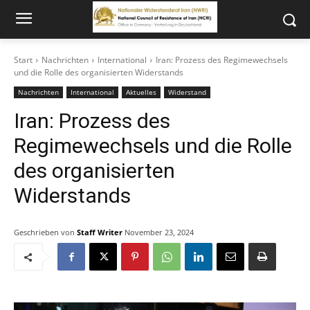
Start
Nachrichten
International
Iran: Prozess des Regimewechsels
und die Rolle des organisierten Widerstands
Nachrichten
International
Aktuelles
Widerstand
Iran: Prozess des
Regimewechsels und die Rolle
des organisierten
Widerstands
Geschrieben von
Staff Writer
November 23, 2024