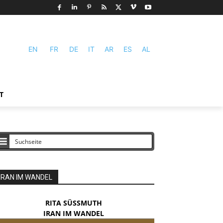
EN
FR
DE
IT
AR
ES
AL
T
IRAN IM WANDEL
RITA SÜSSMUTH
IRAN IM WANDEL