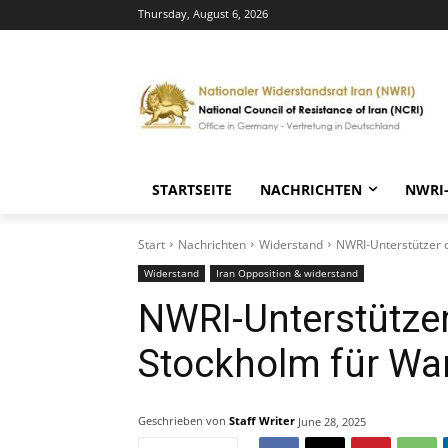
Thursday, August 6, 2026
STARTSEITE
NACHRICHTEN
NWRI
Start
Nachrichten
Widerstand
NWRI-Unterstützer 
Widerstand
Iran Opposition & widerstand
NWRI-Unterstützer
Stockholm für Wa
Geschrieben von
Staff Writer
June 28, 2025