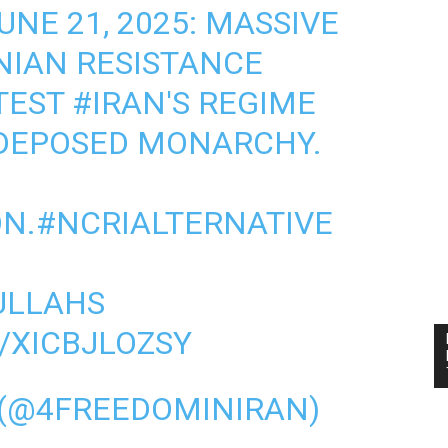
JUNE 21, 2025: MASSIVE
ANIAN RESISTANCE
TEST
#IRAN
'S REGIME
 DEPOSED MONARCHY.
ON
.
#NCRIALTERNATIVE
LLAHS
/XICBJLOZSY
 (@4FREEDOMINIRAN)