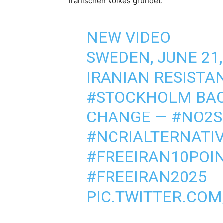
iranischen Volkes gründet.
NEW VIDEO
SWEDEN, JUNE 21,
IRANIAN RESISTAN
#STOCKHOLM
BAC
CHANGE —
#NO2
#NCRIALTERNATI
#FREEIRAN10POI
#FREEIRAN2025
PIC.TWITTER.CO