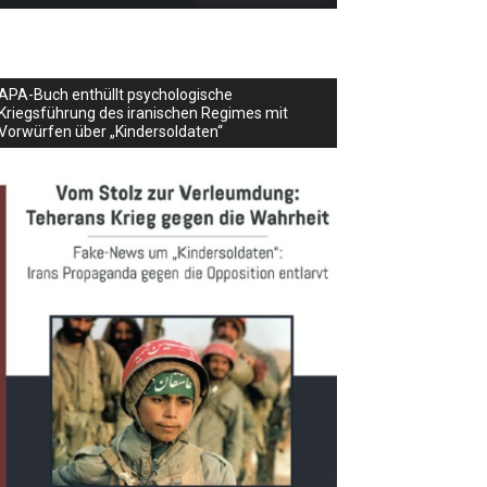
APA-Buch enthüllt psychologische
Kriegsführung des iranischen Regimes mit
Vorwürfen über „Kindersoldaten“