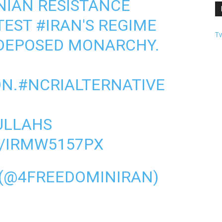
ANIAN RESISTANCE
TEST
#IRAN
'S REGIME
Tw
 DEPOSED MONARCHY.
ON
.
#NCRIALTERNATIVE
LLAHS
M/IRMW5157PX
 (@4FREEDOMINIRAN)