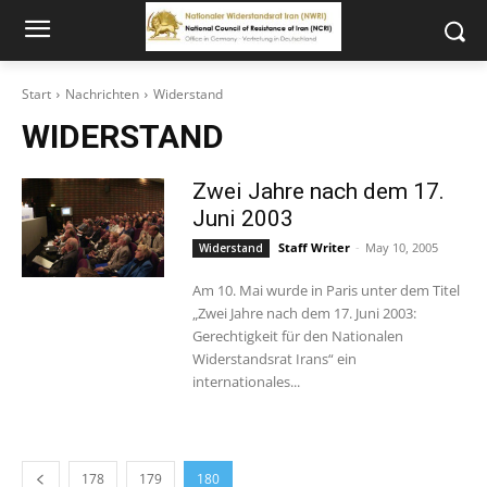
Start
Nachrichten
Widerstand
WIDERSTAND
Zwei Jahre nach dem 17.
Juni 2003
Staff Writer
-
May 10, 2005
Widerstand
Am 10. Mai wurde in Paris unter dem Titel
„Zwei Jahre nach dem 17. Juni 2003:
Gerechtigkeit für den Nationalen
Widerstandsrat Irans“ ein
internationales...
178
179
180