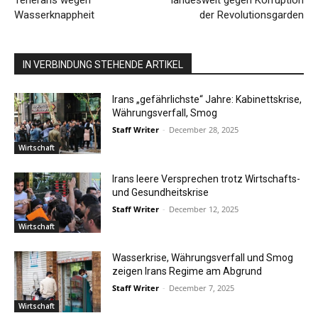
Wasserknappheit
der Revolutionsgarden
IN VERBINDUNG STEHENDE ARTIKEL
Irans „gefährlichste“ Jahre: Kabinettskrise,
Währungsverfall, Smog
Staff Writer
-
December 28, 2025
Wirtschaft
Irans leere Versprechen trotz Wirtschafts-
und Gesundheitskrise
Staff Writer
-
December 12, 2025
Wirtschaft
Wasserkrise, Währungsverfall und Smog
zeigen Irans Regime am Abgrund
Staff Writer
-
December 7, 2025
Wirtschaft