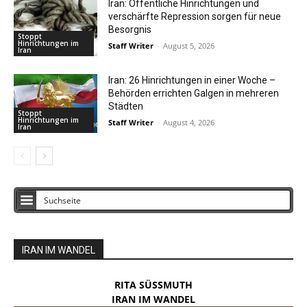
Iran: Öffentliche Hinrichtungen und
verschärfte Repression sorgen für neue
Besorgnis
Stoppt
Hinrichtungen im
Staff Writer
-
August 5, 2026
Iran
Iran: 26 Hinrichtungen in einer Woche –
Behörden errichten Galgen in mehreren
Städten
Stoppt
Hinrichtungen im
Staff Writer
-
August 4, 2026
Iran
IRAN IM WANDEL
RITA SÜSSMUTH
IRAN IM WANDEL