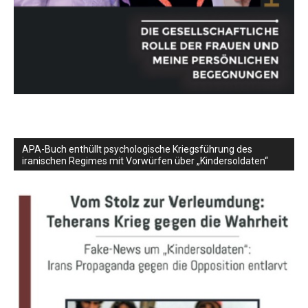
APA-Buch enthüllt psychologische Kriegsführung des
iranischen Regimes mit Vorwürfen über „Kindersoldaten“