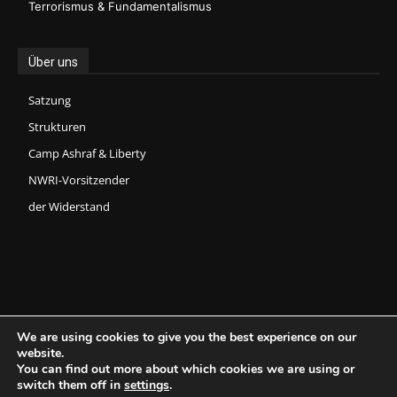
Terrorismus & Fundamentalismus
Über uns
Satzung
Strukturen
Camp Ashraf & Liberty
NWRI-Vorsitzender
der Widerstand
We are using cookies to give you the best experience on our
website.
You can find out more about which cookies we are using or
Copyright © 2026 National Council of Resistance of Iran (NCRI) -
switch them off in
settings
.
Committee on Foreign Affairs.