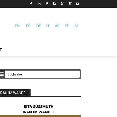
EN
FR
DE
IT
AR
ES
AL
T
IRAN IM WANDEL
RITA SÜSSMUTH
IRAN IM WANDEL