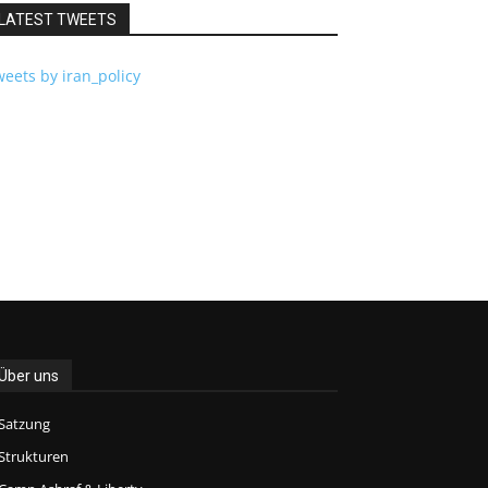
LATEST TWEETS
eets by iran_policy
Über uns
Satzung
Strukturen