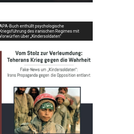
APA-Buch enthüllt psychologische
Kriegsführung des iranischen Regimes mit
Vorwürfen über „Kindersoldaten“