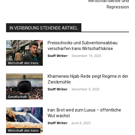
Wirtschaftskrise und
Repression
IN VERBINDUNG STEHENDE ARTIKEL
Preisschocks und Subventionsabbau
verschärfen Irans Wirtschaftskrise
Staff Writer
-
December 19, 2025
Wirtschaft des Irans
Khameneis Hijab-Rede zeigt Regime in der
Zwickmühle
Staff Writer
-
December 6, 2025
Gesellschaft
Iran: Brot wird zum Luxus – öffentliche
Wut wächst
Staff Writer
-
June 6, 2025
Wirtschaft des Irans