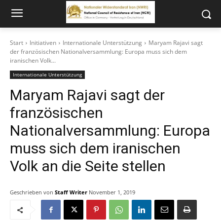
Start
Initiativen
Internationale Unterstützung
Maryam Rajavi sagt
der französischen Nationalversammlung: Europa muss sich dem
iranischen Volk...
Internationale Unterstützung
Maryam Rajavi sagt der
französischen
Nationalversammlung: Europa
muss sich dem iranischen
Volk an die Seite stellen
Geschrieben von
Staff Writer
November 1, 2019