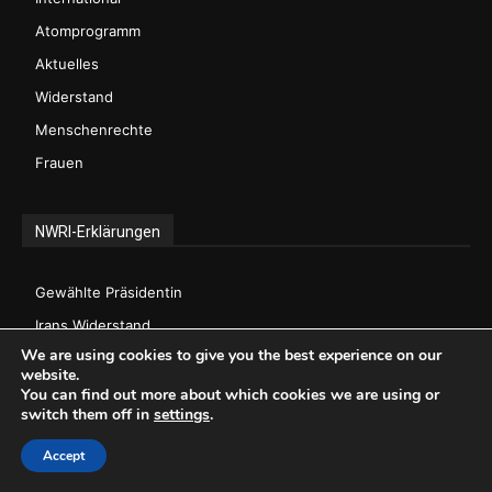
Atomprogramm
Aktuelles
Widerstand
Menschenrechte
Frauen
NWRI-Erklärungen
Gewählte Präsidentin
Irans Widerstand
We are using cookies to give you the best experience on our
Inland
website.
Menschenrechte
You can find out more about which cookies we are using or
switch them off in
settings
.
Frauen
Accept
Terrorismus & Fundamentalismus