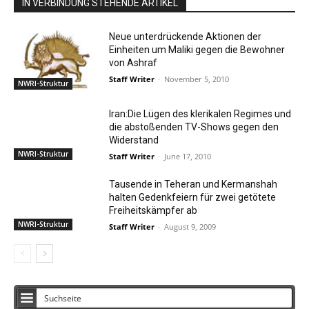
IN VERBINDUNG STEHENDE ARTIKEL
Neue unterdrückende Aktionen der
Einheiten um Maliki gegen die Bewohner
von Ashraf
Staff Writer
-
November 5, 2010
NWRI-Struktur
Iran:Die Lügen des klerikalen Regimes und
die abstoßenden TV-Shows gegen den
Widerstand
NWRI-Struktur
Staff Writer
-
June 17, 2010
Tausende in Teheran und Kermanshah
halten Gedenkfeiern für zwei getötete
Freiheitskämpfer ab
NWRI-Struktur
Staff Writer
-
August 9, 2009