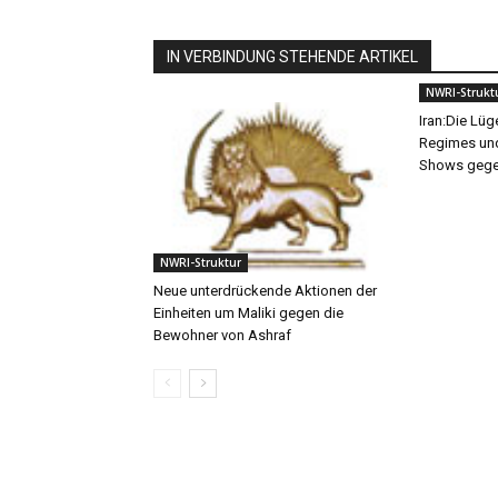
IN VERBINDUNG STEHENDE ARTIKEL
NWRI-Strukt
Iran:Die Lüg
Regimes und
Shows gege
NWRI-Struktur
Neue unterdrückende Aktionen der
Einheiten um Maliki gegen die
Bewohner von Ashraf