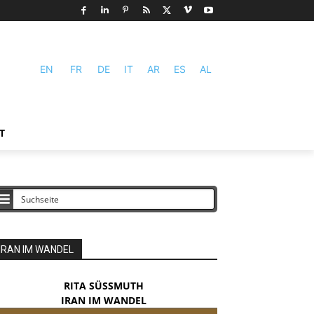
EN
FR
DE
IT
AR
ES
AL
T
IRAN IM WANDEL
RITA SÜSSMUTH
IRAN IM WANDEL