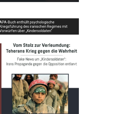
APA-Buch enthüllt psychologische
Kriegsführung des iranischen Regimes mit
Vorwürfen über „Kindersoldaten“