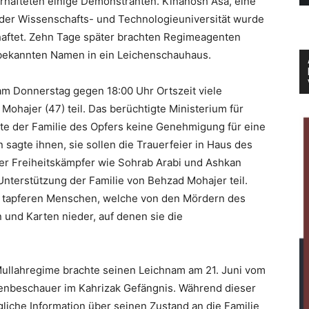
erhafteten einige Demonstranten.
Kinanosh Asa, eine
der Wissenschafts- und Technologieuniversität wurde
haftet. Zehn Tage später brachten Regimeagenten
nbekannten Namen in ein Leichenschauhaus.
m Donnerstag gegen 18:00 Uhr Ortszeit viele
ohajer (47) teil. Das berüchtigte Ministerium für
lte der Familie des Opfers keine Genehmigung für eine
 sagte ihnen, sie sollen die Trauerfeier in Haus des
ter Freiheitskämpfer wie Sohrab Arabi und Ashkan
Unterstützung der Familie von Behzad Mohajer teil.
n tapferen Menschen, welche von den Mördern des
und Karten nieder, auf denen sie die
Mullahregime brachte seinen Leichnam am 21. Juni vom
nbeschauer im Kahrizak Gefängnis. Während dieser
gliche Information über seinen Zustand an die Familie