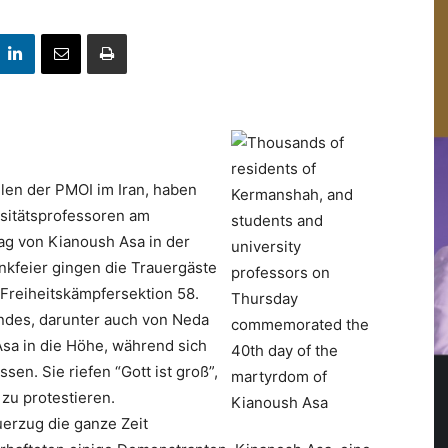
llen der PMOI im Iran, haben
sitätsprofessoren am
g von Kianoush Asa in der
kfeier gingen die Trauergäste
 Freiheitskämpfersektion 58.
andes, darunter auch von Neda
sa in die Höhe, während sich
en. Sie riefen “Gott ist groß”,
zu protestieren.
erzug die ganze Zeit