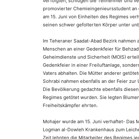
verfolgten, schlugen die Teilnehmer und v
promovierter Chemieingenieursstudent an 
am 15. Juni von Einheiten des Regimes ver
seinen schwer gefolterten Körper unter u
Im Teheraner Saadat-Abad Bezirk nahmen a
Menschen an einer Gedenkfeier für Behzad M
Geheimdienste und Sicherheit (MOIS) ertei
Gedenkfeier in einer Freiluftanlage, sondern
Vaters abhalten. Die Mütter anderer getöte
Sohrabi nahmen ebenfalls an der Feier zur 
Die Bevölkerung gedachte ebenfalls diese
Regimes getötet wurden. Sie legten Blumen 
Freiheitskämpfer ehrten.
Mohajer wurde am 15. Juni verhaftet- Das 
Logman al-Dowleh Krankenhaus zum Leiche
Zeit lehnten die Mitarbeiter des Regimes je