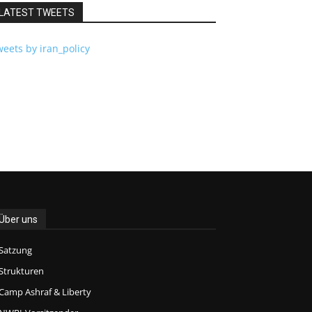
LATEST TWEETS
eets by iran_policy
Über uns
Satzung
Strukturen
Camp Ashraf & Liberty