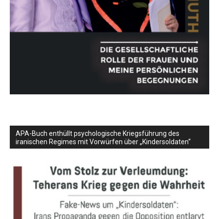
APA-Buch enthüllt psychologische Kriegsführung des
iranischen Regimes mit Vorwürfen über „Kindersoldaten“