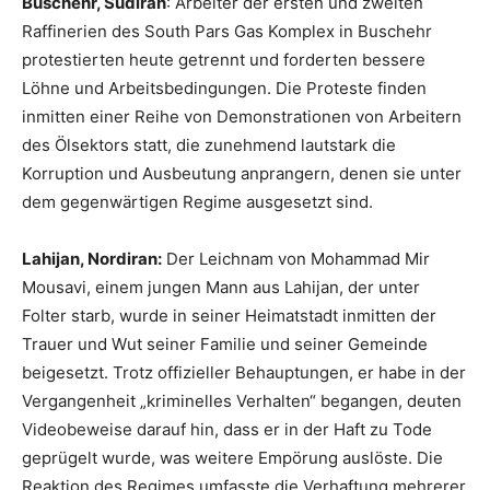
Buschehr, Südiran
: Arbeiter der ersten und zweiten
Raffinerien des South Pars Gas Komplex in Buschehr
protestierten heute getrennt und forderten bessere
Löhne und Arbeitsbedingungen. Die Proteste finden
inmitten einer Reihe von Demonstrationen von Arbeitern
des Ölsektors statt, die zunehmend lautstark die
Korruption und Ausbeutung anprangern, denen sie unter
dem gegenwärtigen Regime ausgesetzt sind.
Lahijan, Nordiran:
Der Leichnam von Mohammad Mir
Mousavi, einem jungen Mann aus Lahijan, der unter
Folter starb, wurde in seiner Heimatstadt inmitten der
Trauer und Wut seiner Familie und seiner Gemeinde
beigesetzt. Trotz offizieller Behauptungen, er habe in der
Vergangenheit „kriminelles Verhalten“ begangen, deuten
Videobeweise darauf hin, dass er in der Haft zu Tode
geprügelt wurde, was weitere Empörung auslöste. Die
Reaktion des Regimes umfasste die Verhaftung mehrerer