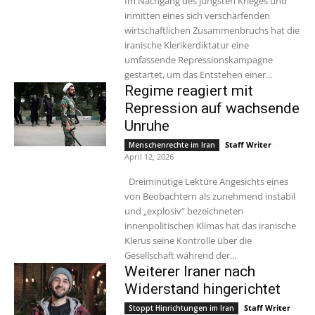
Im Nachgang des jüngsten Krieges und
inmitten eines sich verschärfenden
wirtschaftlichen Zusammenbruchs hat die
iranische Klerikerdiktatur eine
umfassende Repressionskampagne
gestartet, um das Entstehen einer...
Regime reagiert mit
Repression auf wachsende
Unruhe
Staff Writer
-
Menschenrechte im Iran
April 12, 2026
Dreiminütige Lektüre Angesichts eines
von Beobachtern als zunehmend instabil
und „explosiv“ bezeichneten
innenpolitischen Klimas hat das iranische
Klerus seine Kontrolle über die
Gesellschaft während der...
Weiterer Iraner nach
Widerstand hingerichtet
Staff Writer
-
Stoppt Hinrichtungen im Iran