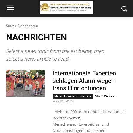
Start
Nachrichten
NACHRICHTEN
Select a news topic from the list below, then
select a news article to read.
Internationale Experten
schlagen Alarm wegen
Irans Hinrichtungen
Staff Writer
-
Menschenrechte im Iran
May 21, 2026
Mehr als 300 prominente internationale
Rechtsexperten,
Menschenrechtsverteidiger und
Nobelpreisträger haben einen