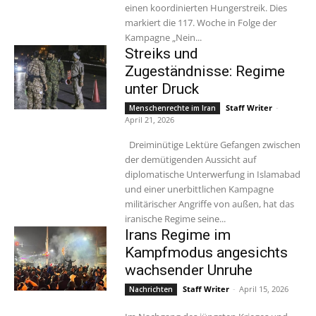
einen koordinierten Hungerstreik. Dies
markiert die 117. Woche in Folge der
Kampagne „Nein...
Streiks und
Zugeständnisse: Regime
unter Druck
Staff Writer
-
Menschenrechte im Iran
April 21, 2026
Dreiminütige Lektüre Gefangen zwischen
der demütigenden Aussicht auf
diplomatische Unterwerfung in Islamabad
und einer unerbittlichen Kampagne
militärischer Angriffe von außen, hat das
iranische Regime seine...
Irans Regime im
Kampfmodus angesichts
wachsender Unruhe
Staff Writer
-
April 15, 2026
Nachrichten