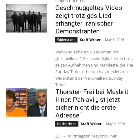
eingeschüchtert...
Geschmuggeltes Video
zeigt trotziges Lied
erhängter iranischer
Demonstranten
Staff Writer
-
May 3, 2026
Widerstand
Während Teheran Dissidenten mit
„beispielloser“ Geschwindigkeit hinrichtet,
zeigen Aufnahmen und Manifeste, die The
Sunday Times erhalten hat, den letzten
Widerstand der Verurteilten. Sunday
Times -...
Thorsten Frei bei Maybrit
Illner: Pahlavi „ist jetzt
sicher nicht die erste
Adresse“
Staff Writer
-
May 3, 2026
Nachrichten
ZDF – Politmagazin Maybrit Illner