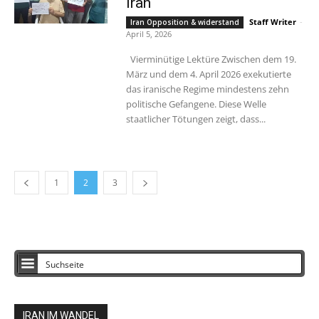
Iran
Staff Writer
-
Iran Opposition & widerstand
April 5, 2026
Vierminütige Lektüre Zwischen dem 19.
März und dem 4. April 2026 exekutierte
das iranische Regime mindestens zehn
politische Gefangene. Diese Welle
staatlicher Tötungen zeigt, dass...
1
2
3
IRAN IM WANDEL