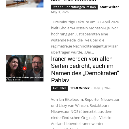
Staff Writer
-
Stoppt Hinrichtungen im Iran
May 3, 2026
Dreiminütige Lektüre Am 30. April 2026
hielt Gholam-Hossein Mohseni-Eje'i vor
hochrangigen Justizbeamten eine
wütende Rede, die live über die
regimetreue Nachrichtenagentur Mizan
übertragen wurde. „Der...
Iraner werden von allen
Seiten bedroht, auch im
Namen des „Demokraten“
Pahlavi
Staff Writer
-
May 3, 2026
Aktuelles
Von Jan Eikelboom, Reporter Nieuwsuur,
und Lizzy van Winsen, Redakteurin
Nieuwsuur NOS (übersetzt aus dem
niederländischen Original) – Viele im
Ausland lebende Iraner werden