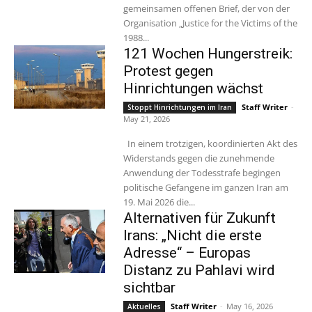
gemeinsamen offenen Brief, der von der
Organisation „Justice for the Victims of the
1988...
121 Wochen Hungerstreik:
Protest gegen
Hinrichtungen wächst
Staff Writer
-
Stoppt Hinrichtungen im Iran
May 21, 2026
In einem trotzigen, koordinierten Akt des
Widerstands gegen die zunehmende
Anwendung der Todesstrafe begingen
politische Gefangene im ganzen Iran am
19. Mai 2026 die...
Alternativen für Zukunft
Irans: „Nicht die erste
Adresse“ – Europas
Distanz zu Pahlavi wird
sichtbar
Staff Writer
-
May 16, 2026
Aktuelles