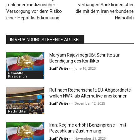
fehlender medizinischer
verhängen Sanktionen über
Versorgung vor dem Risiko
die mit dem Iran verbundene
einer Hepatitis Erkrankung
Hisbollah
IN VERBINDUNG STEHENDE ARTIKEL
Maryam Rajavi begrüßt Schritte zur
Beendigung des Konflikts
Staff Writer
-
June 16, 2026
Gewählte
Präsidentin
Ruf nach Rechenschaft: EU-Abgeordnete
wollen NWRI als Alternative anerkennen
Staff Writer
-
December 12, 2025
Nachrichten
Iran: Regime erhöht Benzinpreise – mit
Pezeshkians Zustimmung
Staff Writer
-
November 29, 2025