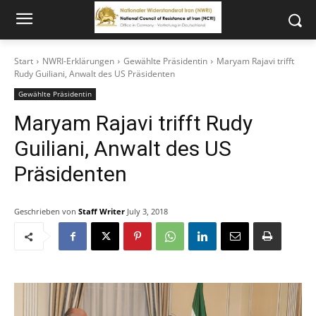
Start
NWRI-Erklärungen
Gewählte Präsidentin
Maryam Rajavi trifft
Rudy Guiliani, Anwalt des US Präsidenten
Gewählte Präsidentin
Maryam Rajavi trifft Rudy
Guiliani, Anwalt des US
Präsidenten
Geschrieben von
Staff Writer
July 3, 2018