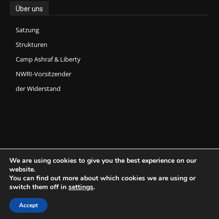
Über uns
Satzung
Strukturen
Camp Ashraf & Liberty
NWRI-Vorsitzender
der Widerstand
We are using cookies to give you the best experience on our
website.
You can find out more about which cookies we are using or
Copyright © 2026 National Council of Resistance of Iran (NCRI) -
switch them off in
settings
.
Committee on Foreign Affairs.
Accept
Privacy
Contact Us