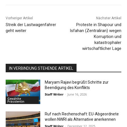
Vorheriger Artikel
Nächster Artikel
Streik der Lastwagenfahrer
Proteste in Shapour und
geht weiter
Isfahan (Zentraliran) wegen
Korruption und
katastrophaler
wirtschaftlicher Lage
IN VERBINDUNG STEHENDE ARTIKEL
Maryam Rajavi begrüßt Schritte zur
Beendigung des Konflikts
Staff Writer
-
June 16, 2026
Gewählte
Präsidentin
Ruf nach Rechenschaft: EU-Abgeordnete
wollen NWRI als Alternative anerkennen
Staff Writer
-
December 12, 2025