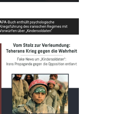
APA-Buch enthüllt psychologische
Kriegsführung des iranischen Regimes mit
Vorwürfen über „Kindersoldaten“