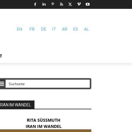
EN
FR
DE
IT
AR
ES
AL
T
IRAN IM WANDEL
RITA SÜSSMUTH
IRAN IM WANDEL