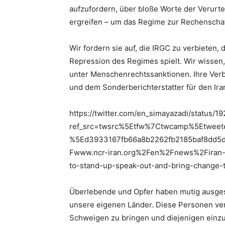
aufzufordern, über bloße Worte der Verur
ergreifen – um das Regime zur Rechenschaf
Wir fordern sie auf, die IRGC zu verbieten, 
Repression des Regimes spielt. Wir wissen, 
unter Menschenrechtssanktionen. Ihre Ve
und dem Sonderberichterstatter für den Ir
https://twitter.com/en_simayazadi/status
ref_src=twsrc%5Etfw%7Ctwcamp%5Etwee
%5Ed3933167fb66a8b2262fb2185baf8dd5
Fwww.ncr-iran.org%2Fen%2Fnews%2Firan-
to-stand-up-speak-out-and-bring-change-t
Überlebende und Opfer haben mutig ausgesa
unsere eigenen Länder. Diese Personen ve
Schweigen zu bringen und diejenigen einzu