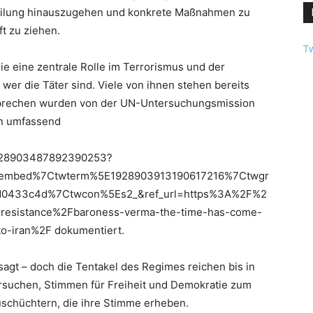
teilung hinauszugehen und konkrete Maßnahmen zu
t zu ziehen.
Tw
die eine zentrale Rolle im Terrorismus und der
wer die Täter sind. Viele von ihnen stehen bereits
rbrechen wurden von der UN-Untersuchungsmission
an umfassend
/1928903487892390253?
tembed%7Ctwterm%5E1928903913190617216%7Ctwgr
d0433c4d%7Ctwcon%5Es2_&ref_url=https%3A%2F%2
resistance%2Fbaroness-verma-the-time-has-come-
o-iran%2F dokumentiert.
gt – doch die Tentakel des Regimes reichen bis in
rsuchen, Stimmen für Freiheit und Demokratie zum
schüchtern, die ihre Stimme erheben.