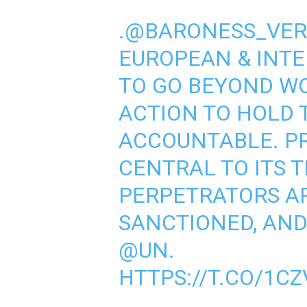
.
@BARONESS_VE
EUROPEAN & INT
TO GO BEYOND W
ACTION TO HOLD 
ACCOUNTABLE. P
CENTRAL TO ITS 
PERPETRATORS A
SANCTIONED, AN
@UN
.
HTTPS://T.CO/1C