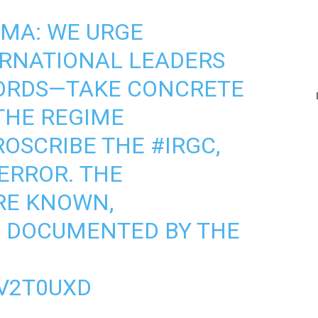
RMA
: WE URGE
ERNATIONAL LEADERS
ORDS—TAKE CONCRETE
THE REGIME
ROSCRIBE THE
#IRGC
,
TERROR. THE
RE KNOWN,
D DOCUMENTED BY THE
ZV2T0UXD