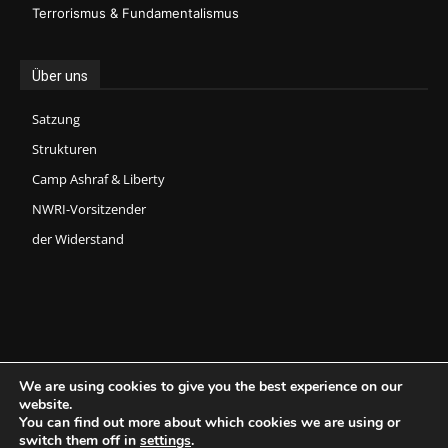
Terrorismus & Fundamentalismus
Über uns
Satzung
Strukturen
Camp Ashraf & Liberty
NWRI-Vorsitzender
der Widerstand
We are using cookies to give you the best experience on our
website.
You can find out more about which cookies we are using or
Copyright © 2026 National Council of Resistance of Iran (NCRI) -
switch them off in
settings
.