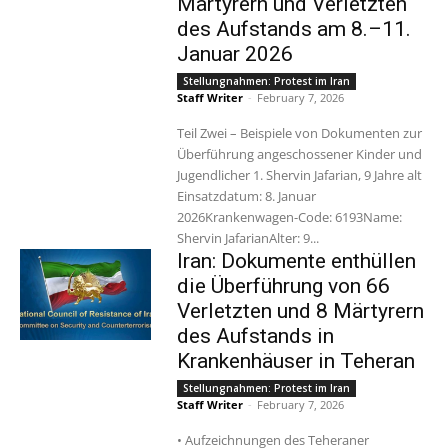
Märtyrern und Verletzten
des Aufstands am 8.–11.
Januar 2026
Stellungnahmen: Protest im Iran
Staff Writer
-
February 7, 2026
Teil Zwei – Beispiele von Dokumenten zur
Überführung angeschossener Kinder und
Jugendlicher 1. Shervin Jafarian, 9 Jahre alt
Einsatzdatum: 8. Januar
2026Krankenwagen-Code: 6193Name:
Shervin JafarianAlter: 9...
Iran: Dokumente enthüllen
die Überführung von 66
Verletzten und 8 Märtyrern
des Aufstands in
Krankenhäuser in Teheran
Stellungnahmen: Protest im Iran
Staff Writer
-
February 7, 2026
• Aufzeichnungen des Teheraner