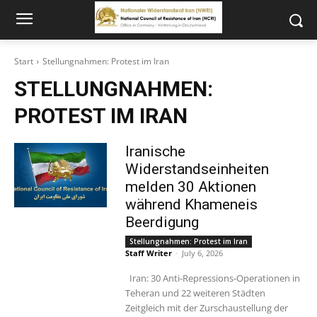
Start
Stellungnahmen: Protest im Iran
STELLUNGNAHMEN:
PROTEST IM IRAN
Iranische
Widerstandseinheiten
melden 30 Aktionen
während Khameneis
Beerdigung
Stellungnahmen: Protest im Iran
Staff Writer
-
July 6, 2026
Iran: 30 Anti-Repressions-Operationen in
Teheran und 22 weiteren Städten
Zeitgleich mit der Zurschaustellung der