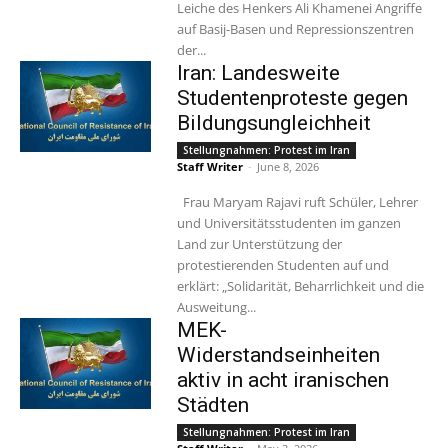
Leiche des Henkers Ali Khamenei Angriffe
auf Basij-Basen und Repressionszentren
der...
Iran: Landesweite
Studentenproteste gegen
Bildungsungleichheit
Stellungnahmen: Protest im Iran
Staff Writer
-
June 8, 2026
Frau Maryam Rajavi ruft Schüler, Lehrer
und Universitätsstudenten im ganzen
Land zur Unterstützung der
protestierenden Studenten auf und
erklärt: „Solidarität, Beharrlichkeit und die
Ausweitung...
MEK-
Widerstandseinheiten
aktiv in acht iranischen
Städten
Stellungnahmen: Protest im Iran