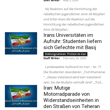
Staff Writer
-
May 3, 2026
Als Reaktion auf die Hinrichtung der
rebellischen Jugendlichen Amir Ali Mirjafari
und Erfan Kiani Als Reaktion auf die
Hinrichtung der rebellischen Jugendlichen
Amir Ali Mirjafari...
Irans Universitäten im
Aufruhr: Studenten liefern
sich Gefechte mit Basij
Stellungnahmen: Protest im Iran
Staff Writer
-
February 26, 2026
Landesweiter Aufstand im Iran – Nr. 71
Die Studenten skandieren: „Tod Khamenei
“, „Dieses Vaterland wird kein Vaterland
sein, bis die Mullahs verhüllt sind“, „Tod...
Iran: Mutige
Motorradparade von
Widerstandseinheiten in
den Straßen von Teheran