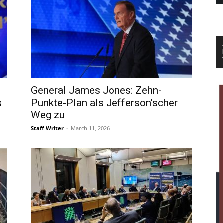
General James Jones: Zehn-
s
Punkte-Plan als Jefferson’scher
Weg zu
Staff Writer
-
March 11, 2026