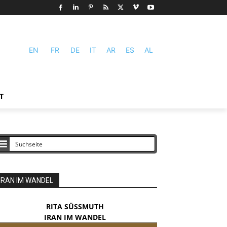
EN
FR
DE
IT
AR
ES
AL
T
IRAN IM WANDEL
RITA SÜSSMUTH
IRAN IM WANDEL