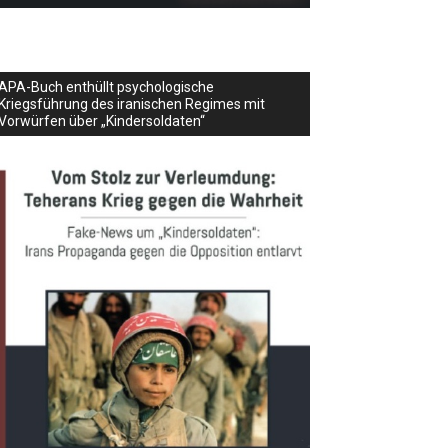
APA-Buch enthüllt psychologische
Kriegsführung des iranischen Regimes mit
Vorwürfen über „Kindersoldaten“