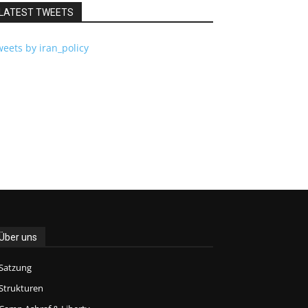
LATEST TWEETS
eets by iran_policy
Über uns
Satzung
Strukturen