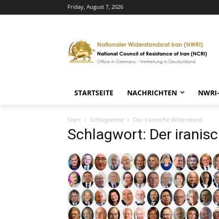
Friday, August 7, 2026
STARTSEITE
NACHRICHTEN
NWRI
Start
Schlagworte
Der iranische Widerstand
Schlagwort: Der iranis