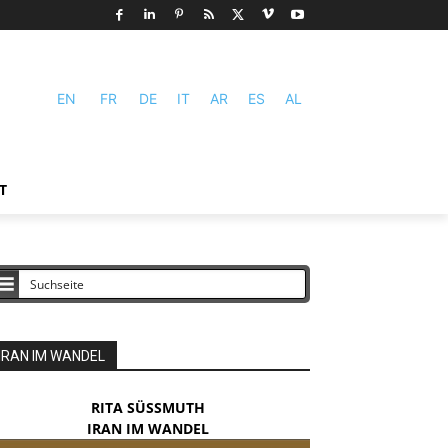
EN
FR
DE
IT
AR
ES
AL
T
IRAN IM WANDEL
RITA SÜSSMUTH
IRAN IM WANDEL