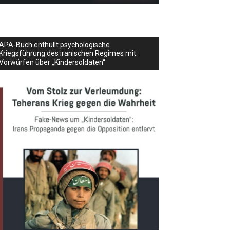
APA-Buch enthüllt psychologische
Kriegsführung des iranischen Regimes mit
Vorwürfen über „Kindersoldaten“