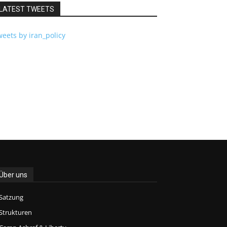
LATEST TWEETS
eets by iran_policy
Über uns
Satzung
Strukturen