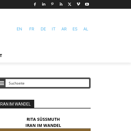
EN
FR
DE
IT
AR
ES
AL
T
IRAN IM WANDEL
RITA SÜSSMUTH
IRAN IM WANDEL