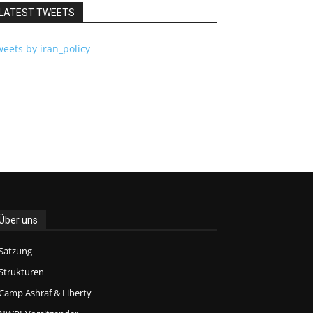
LATEST TWEETS
eets by iran_policy
Über uns
Satzung
Strukturen
Camp Ashraf & Liberty