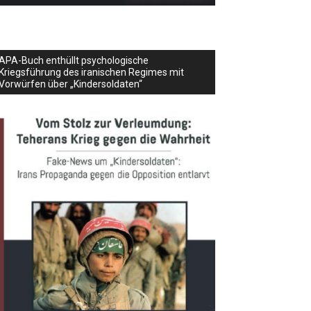
APA-Buch enthüllt psychologische
Kriegsführung des iranischen Regimes mit
Vorwürfen über „Kindersoldaten“