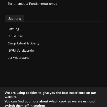
Terrorismus & Fundamentalismus
Über uns
Satzung
Strukturen
Camp Ashraf & Liberty
NWRI-Vorsitzender
der Widerstand
We are using cookies to give you the best experience on our
website.
You can find out more about which cookies we are using or
Copyright © 2026 National Council of Resistance of Iran (NCRI) -
switch them off in
settings
.