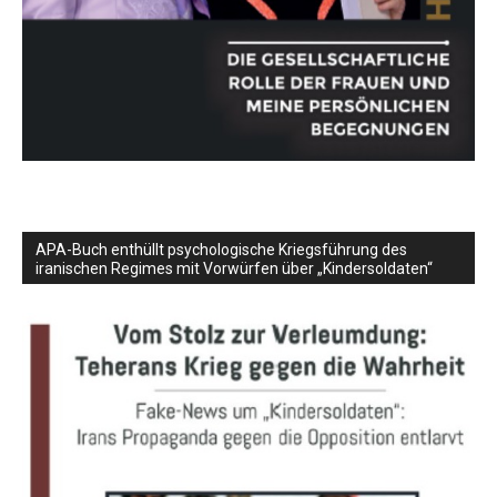
APA-Buch enthüllt psychologische Kriegsführung des
iranischen Regimes mit Vorwürfen über „Kindersoldaten“