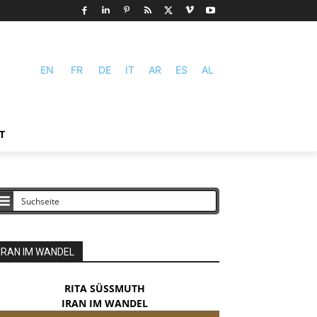
EN
FR
DE
IT
AR
ES
AL
T
IRAN IM WANDEL
RITA SÜSSMUTH
IRAN IM WANDEL