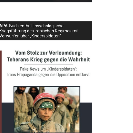
APA-Buch enthüllt psychologische
Kriegsführung des iranischen Regimes mit
Vorwürfen über „Kindersoldaten“