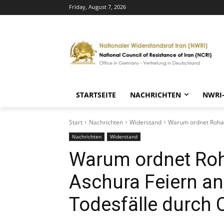
Friday, August 7, 2026
STARTSEITE
NACHRICHTEN
NWRI
Start
Nachrichten
Widerstand
Warum ordnet Rohani
Nachrichten
Widerstand
Warum ordnet Roh
Aschura Feiern an
Todesfälle durch