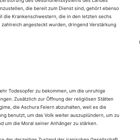
 Zerstörung des Gesundheitssystems des Landes
zustellen, die bereit zum Dienst sind, gehört ebenso
eil die Krankenschwestern, die in den letzten sechs
zahlreich angesteckt wurden, dringend Verstärkung
mehr Todesopfer zu bekommen, um die unruhige
ingen. Zusätzlich zur Öffnung der religiösen Stätten
gime, die Aschura Feiern abzuhalten, weil es die
ung benutzt, um das Volk weiter auszuplündern, um zu
und um die Moral seiner Anhänger zu stärken.
e der derzeitige Zustand der iranischen Gesellschaft