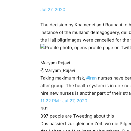
·
Jul 27, 2020
The decision by Khamenei and Rouhani to 
instance of the mullahs’ demagoguery, delib
the Hajj pilgrimages were cancelled for the f
Maryam Rajavi
@Maryam_Rajavi
Taking maximum risk,
#Iran
nurses have bee
after group. The health system is in dire n
hire new nurses is another part of their st
11:22 PM · Jul 27, 2020
401
397 people are Tweeting about this
Das passiert zur gleichen Zeit, wo die Pil