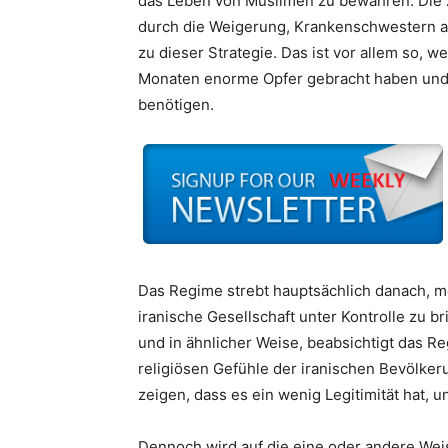
das Leben von Muslimen zu bewahren. Die
durch die Weigerung, Krankenschwestern an
zu dieser Strategie. Das ist vor allem so, w
Monaten enorme Opfer gebracht haben und 
benötigen.
Das Regime strebt hauptsächlich danach, 
iranische Gesellschaft unter Kontrolle zu br
und in ähnlicher Weise, beabsichtigt das Re
religiösen Gefühle der iranischen Bevölker
zeigen, dass es ein wenig Legitimität hat, 
Dennoch wird auf die eine oder andere Weis