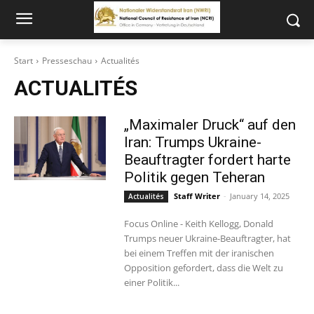
Start
Presseschau
Actualités
ACTUALITÉS
„Maximaler Druck“ auf den
Iran: Trumps Ukraine-
Beauftragter fordert harte
Politik gegen Teheran
Staff Writer
-
January 14, 2025
Actualités
Focus Online - Keith Kellogg, Donald
Trumps neuer Ukraine-Beauftragter, hat
bei einem Treffen mit der iranischen
Opposition gefordert, dass die Welt zu
einer Politik...