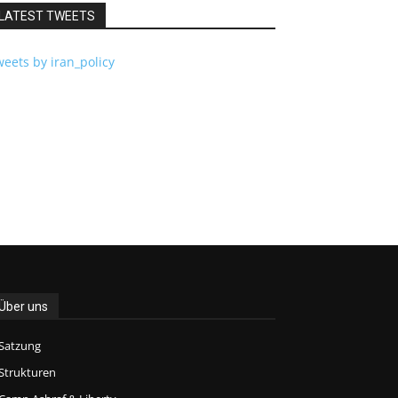
LATEST TWEETS
eets by iran_policy
Über uns
Satzung
Strukturen