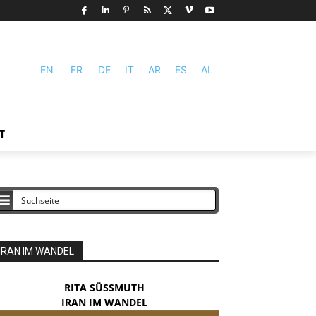
EN
FR
DE
IT
AR
ES
AL
T
IRAN IM WANDEL
RITA SÜSSMUTH
IRAN IM WANDEL