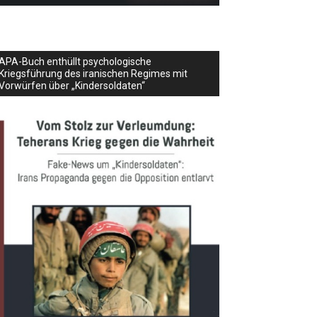
APA-Buch enthüllt psychologische
Kriegsführung des iranischen Regimes mit
Vorwürfen über „Kindersoldaten“