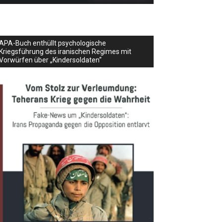
APA-Buch enthüllt psychologische
Kriegsführung des iranischen Regimes mit
Vorwürfen über „Kindersoldaten“