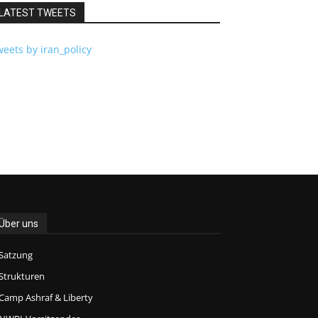
LATEST TWEETS
eets by iran_policy
Über uns
Satzung
Strukturen
Camp Ashraf & Liberty