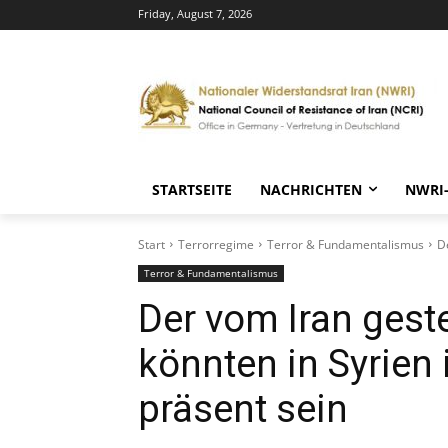
Friday, August 7, 2026
STARTSEITE
NACHRICHTEN
NWRI
Start
Terrorregime
Terror & Fundamentalismus
D
Terror & Fundamentalismus
Der vom Iran gest
könnten in Syrien
präsent sein