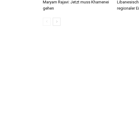
Maryam Rajavi: Jetzt muss Khamenei
Libanesische
gehen
regionaler E