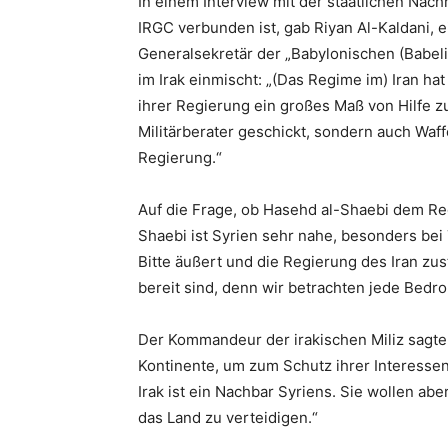
In einem Interview mit der staatlichen Nac
IRGC verbunden ist, gab Riyan Al-Kaldani,
Generalsekretär der „Babylonischen (Babel
im Irak einmischt: „(Das Regime im) Iran ha
ihrer Regierung ein großes Maß von Hilfe zu
Militärberater geschickt, sondern auch Waf
Regierung.“
Auf die Frage, ob Hasehd al-Shaebi dem Re
Shaebi ist Syrien sehr nahe, besonders bei 
Bitte äußert und die Regierung des Iran zu
bereit sind, denn wir betrachten jede Bedr
Der Kommandeur der irakischen Miliz sagte
Kontinente, um zum Schutz ihrer Interessen
Irak ist ein Nachbar Syriens. Sie wollen ab
das Land zu verteidigen.“