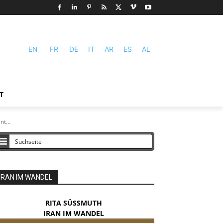
EN
FR
DE
IT
AR
ES
AL
T
t...
IRAN IM WANDEL
RITA SÜSSMUTH
IRAN IM WANDEL