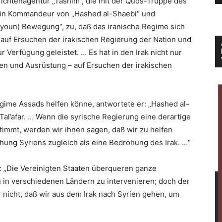
hrichtenagentur „Tasnim“, die mit der Quds-Truppe des
 ein Kommandeur von „Hashed al-Shaebi“ und
iyoun) Bewegung“, zu, daß das iranische Regime sich
t auf Ersuchen der irakischen Regierung der Nation und
r Verfügung geleistet. … Es hat in den Irak nicht nur
fen und Ausrüstung – auf Ersuchen der irakischen
gime Assads helfen könne, antwortete er: „Hashed al-
Tal’afar. … Wenn die syrische Regierung eine derartige
stimmt, werden wir ihnen sagen, daß wir zu helfen
ohung Syriens zugleich als eine Bedrohung des Irak. …“
: „Die Vereinigten Staaten überqueren ganze
 in verschiedenen Ländern zu intervenieren; doch der
er nicht, daß wir aus dem Irak nach Syrien gehen, um