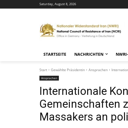
Saturday, August 8, 2026
STARTSEITE
NACHRICHTEN
NWRI
Start
Gewählte Präsidentin
Ansprachen
Internati
Ansprachen
Internationale Kon
Gemeinschaften z
Massakers an pol