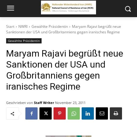
Start
NWRI
Gewählte Präsidentin
Maryam Rajavi begrüßt neue
Sanktionen der USA und Großbritanniens gegen iranisches Regime
Gewählte Präsidentin
Maryam Rajavi begrüßt neue
Sanktionen der USA und
Großbritanniens gegen
iranisches Regime
Geschrieben von
Staff Writer
November 23, 2011