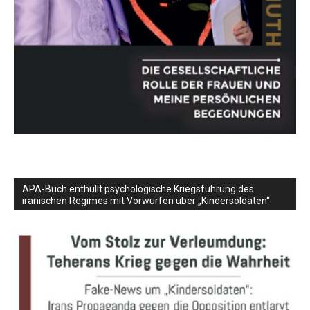
APA-Buch enthüllt psychologische Kriegsführung des
iranischen Regimes mit Vorwürfen über „Kindersoldaten“