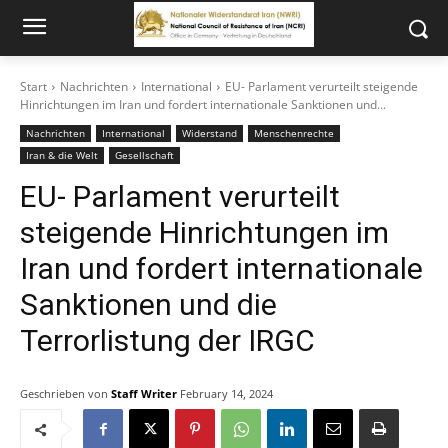
Start
Nachrichten
International
EU- Parlament verurteilt steigende
Hinrichtungen im Iran und fordert internationale Sanktionen und...
Nachrichten
International
Widerstand
Menschenrechte
Iran & die Welt
Gesellschaft
EU- Parlament verurteilt
steigende Hinrichtungen im
Iran und fordert internationale
Sanktionen und die
Terrorlistung der IRGC
Geschrieben von
Staff Writer
February 14, 2024