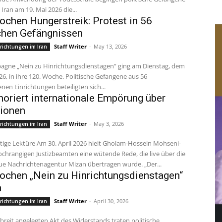
Iran am 19. Mai 2026 die...
chen Hungerstreik: Protest in 56
chen Gefängnissen
Staff Writer
-
May 13, 2026
richtungen im Iran
26, in ihre 120. Woche. Politische Gefangene aus 56
nen Einrichtungen beteiligten sich...
gnoriert internationale Empörung über
ionen
Staff Writer
-
May 3, 2026
richtungen im Iran
hochrangigen Justizbeamten eine wütende Rede, die live über die
ue Nachrichtenagentur Mizan übertragen wurde. „Der...
chen „Nein zu Hinrichtungsdienstagen“
n
Staff Writer
-
April 30, 2026
richtungen im Iran