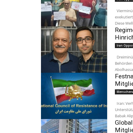
Vierminütige Lektüre Zwischen dem 19. März und dem 4. April 2026
exekutier
Diese Well
Regim
Hinric
Iran Oppos
Dreiminütige Lektüre Am Morgen des 4. April exekutierten die iranischen
Behörden 
Abolhassan
Festna
Mitgli
Menschenr
Iran: Verhaftung von Vali Zoghi-Tabar, Vater eines inhaftierten PMOI-
Unterstüt
Global
Mitgli