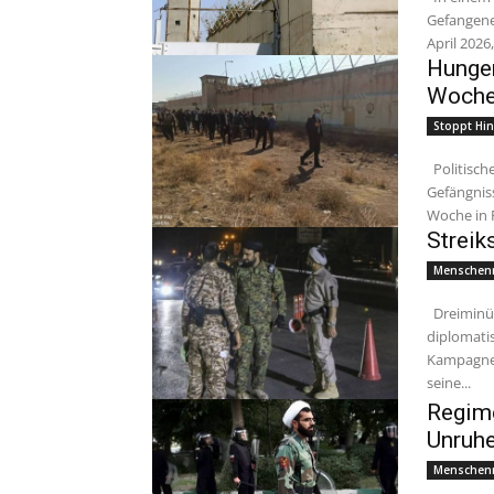
Gefangene
April 2026,
Hunger
Woch
Stoppt Hin
Politische Gefangene im ganzen Iran traten am Dienstag in 56
Gefängniss
Woche in 
Streik
Menschenr
Dreiminütige Lektüre Gefangen zwischen der demütigenden Aussicht auf
diplomati
Kampagne m
seine...
Regime
Unruh
Menschenr