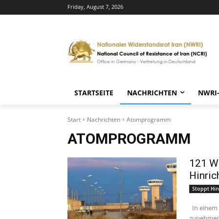
Friday, August 7, 2026
STARTSEITE
NACHRICHTEN
NWRI
Start
Nachrichten
Atomprogramm
ATOMPROGRAMM
121 Wo
Hinric
Stoppt Hin
In einem trotzigen, koordinierten Akt des Widerstands gegen die
zunehmend