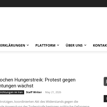
-ERKLÄRUNGEN
PLATTFORM
ÜBER UNS
KONTAK
chen Hungerstreik: Protest gegen
htungen wächst
Staff Writer
-
May 21, 2026
richtungen im Iran
e Anwendung der Todesstrafe begingen politische Gefangene