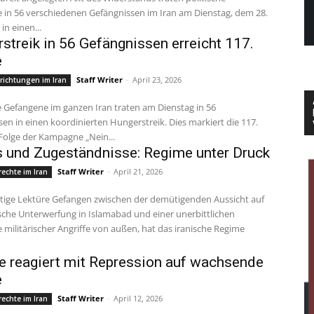
 in 56 verschiedenen Gefängnissen im Iran am Dienstag, dem 28.
 in einen...
streik in 56 Gefängnissen erreicht 117.
e
Staff Writer
-
April 23, 2026
richtungen im Iran
en in einen koordinierten Hungerstreik. Dies markiert die 117.
Folge der Kampagne „Nein...
s und Zugeständnisse: Regime unter Druck
Staff Writer
-
April 21, 2026
echte im Iran
sche Unterwerfung in Islamabad und einer unerbittlichen
ilitärischer Angriffe von außen, hat das iranische Regime
 reagiert mit Repression auf wachsende
e
Staff Writer
-
April 12, 2026
echte im Iran