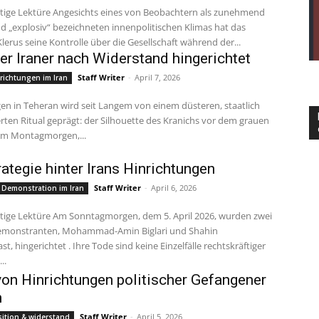
nd „explosiv“ bezeichneten innenpolitischen Klimas hat das
Klerus seine Kontrolle über die Gesellschaft während der...
er Iraner nach Widerstand hingerichtet
Staff Writer
-
April 7, 2026
richtungen im Iran
rten Ritual geprägt: der Silhouette des Kranichs vor dem grauen
m Montagmorgen,...
rategie hinter Irans Hinrichtungen
Staff Writer
-
April 6, 2026
 Demonstration im Iran
emonstranten, Mohammad-Amin Biglari und Shahin
t, hingerichtet . Ihre Tode sind keine Einzelfälle rechtskräftiger
..
von Hinrichtungen politischer Gefangener
n
Staff Writer
-
April 5, 2026
ition & widerstand