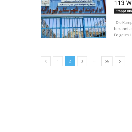
113 W
Stoppt Hin
Die Kampagne „ Nein zu Hinrichtungsdienstagen “gab am Dienstag
bekannt, 
Folge im H
...
1
2
3
56