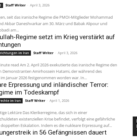
Staff Writer
-
April 3, 2026
d
gen, seit das iranische Regime die PMOI-Mitglieder Mohammad
nd Akbar Daneshvarkar am 30. März und Babak Alipour und
badi am...
llah-Regime setzt im Krieg verstärkt auf
htungen
Staff Writer
-
April 3, 2026
richtungen im Iran
en Demonstranten Amirhossein Hatami, der während des
 im Januar 2026 festgenommen worden war. In...
re Erpressung und inländischer Terror:
egime im Todeskampf
Staff Writer
-
April 1, 2026
echte im Iran
chuldeten existenziellen Krise befindet, verfolgt eine gefährliche
r doppelten Eskalation. Indem es die nukleare Erpressung auf...
Hungerstreik in 56 Gefängnissen dauert