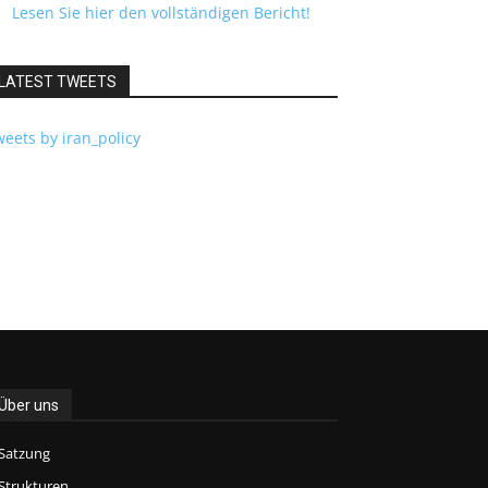
Lesen Sie hier den vollständigen Bericht!
LATEST TWEETS
eets by iran_policy
Über uns
Satzung
Strukturen