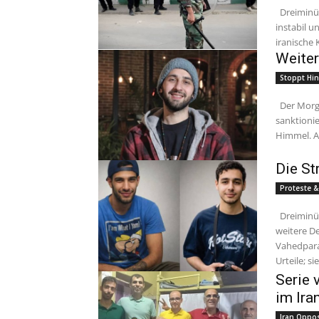
Dreiminütige Lektüre Angesichts eines von Beobachtern als zunehmend
instabil u
iranische 
Weiter
Stoppt Hin
Der Morgen in Teheran wird seit Langem von einem düsteren, staatlich
sanktionie
Himmel. A
Die St
Proteste &
Dreiminütige Lektüre Am Sonntagmorgen, dem 5. April 2026, wurden zwei
weitere D
Vahedparas
Urteile; sie.
Serie 
im Ira
Iran Oppos