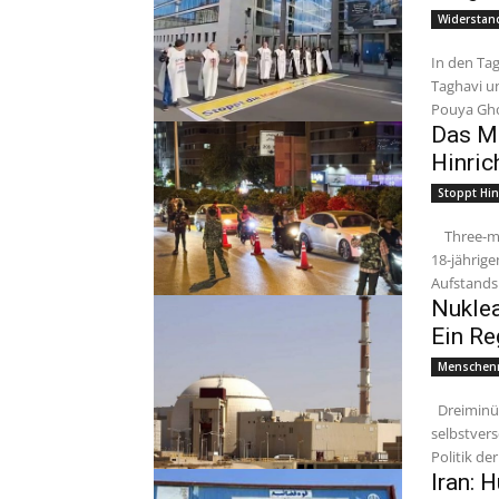
Widerstan
In den Ta
Taghavi u
Pouya Gho
Das Mu
Hinric
Stoppt Hin
Three-minute read Am 2. April 2026 exekutierte das iranische Regime den
18-jährig
Aufstands
Nuklea
Ein R
Menschenr
Dreiminütige Lektüre Das Klerikerregime, das sich in einer
selbstvers
Politik de
Iran: 