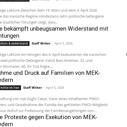
te das iranische Regime mindestens zehn politische Gefangene.
e staatlicher Tötungen zeigt, dass...
e bekämpft unbeugsamen Widerstand mit
htungen
Staff Writer
-
April 5, 2026
ition & widerstand
zwei politische Gefangene: Vahid Bani Amerian, 33, und
 Montazer, 66. Ihr Tod folgte...
hme und Druck auf Familien von MEK-
edern
Staff Writer
-
April 5, 2026
echte im Iran
zers, und Geiselnahme der Familie des getöteten PMOI-Mitglieds
Babak Alipour Aufruf zur Freilassung der Familienangehörigen von...
e Proteste gegen Exekution von MEK-
edern