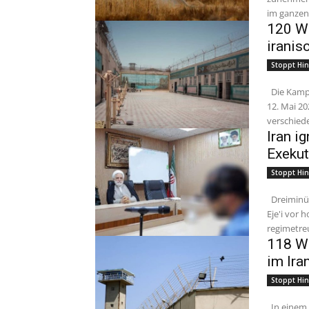
im ganzen 
120 Wo
iranis
Stoppt Hin
Die Kampagne „Nein zu Hinrichtungsdienstagen“ ging am Dienstag, dem
12. Mai 20
verschiede
Iran i
Exekut
Stoppt Hin
Dreiminütige Lektüre Am 30. April 2026 hielt Gholam-Hossein Mohseni-
Eje'i vor 
regimetre
118 Wo
im Ira
Stoppt Hin
In einem breit angelegten Akt des Widerstands traten politische