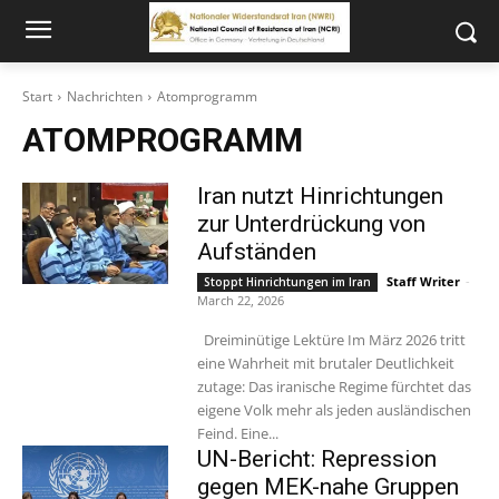
Start
Nachrichten
Atomprogramm
ATOMPROGRAMM
Iran nutzt Hinrichtungen
zur Unterdrückung von
Aufständen
Staff Writer
-
Stoppt Hinrichtungen im Iran
March 22, 2026
Dreiminütige Lektüre Im März 2026 tritt
eine Wahrheit mit brutaler Deutlichkeit
zutage: Das iranische Regime fürchtet das
eigene Volk mehr als jeden ausländischen
Feind. Eine...
UN-Bericht: Repression
gegen MEK-nahe Gruppen