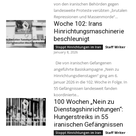
von den iranischen Behörden gegen
landesweite Proteste verübten „brutalen
Repressionen und Massenmorde“...
Woche 102: Irans
Hinrichtungsmaschinerie
beschleunigt
Staff Writer
-
Stoppt Hinrichtungen im Iran
January 8, 2026
Die von iranischen Gefangenen
angeführte Basiskampagne „Nein zu
Hinrichtungsdienstagen“ ging am 6.
Januar 2026 in die 102. Woche in Folge. In
55 Gefängnissen landesweit fanden
koordinierte...
100 Wochen „Nein zu
Dienstagshinrichtungen“:
Hungerstreiks in 55
iranischen Gefängnissen
Staff Writer
-
Stoppt Hinrichtungen im Iran