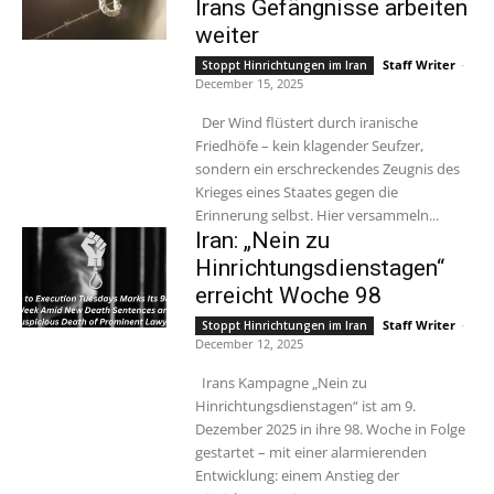
Irans Gefängnisse arbeiten
weiter
Staff Writer
-
Stoppt Hinrichtungen im Iran
December 15, 2025
Der Wind flüstert durch iranische
Friedhöfe – kein klagender Seufzer,
sondern ein erschreckendes Zeugnis des
Krieges eines Staates gegen die
Erinnerung selbst. Hier versammeln...
Iran: „Nein zu
Hinrichtungsdienstagen“
erreicht Woche 98
Staff Writer
-
Stoppt Hinrichtungen im Iran
December 12, 2025
Irans Kampagne „Nein zu
Hinrichtungsdienstagen“ ist am 9.
Dezember 2025 in ihre 98. Woche in Folge
gestartet – mit einer alarmierenden
Entwicklung: einem Anstieg der