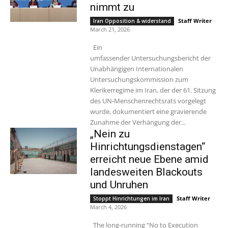
nimmt zu
Staff Writer
-
Iran Opposition & widerstand
March 21, 2026
Ein
umfassender Untersuchungsbericht der
Unabhängigen Internationalen
Untersuchungskommission zum
Klerikerregime im Iran, der der 61. Sitzung
des UN-Menschenrechtsrats vorgelegt
wurde, dokumentiert eine gravierende
Zunahme der Verhängung der...
„Nein zu
Hinrichtungsdienstagen“
erreicht neue Ebene amid
landesweiten Blackouts
und Unruhen
Staff Writer
-
Stoppt Hinrichtungen im Iran
March 4, 2026
The long-running “No to Execution