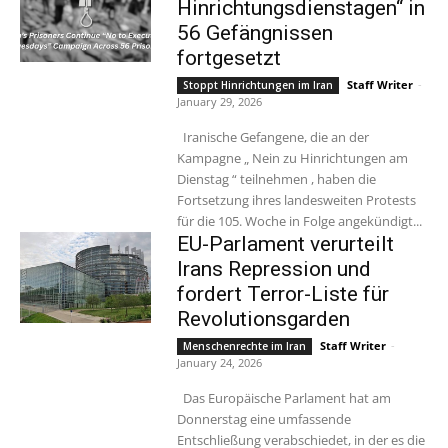
Hinrichtungsdienstagen“ in
56 Gefängnissen
fortgesetzt
Staff Writer
-
Stoppt Hinrichtungen im Iran
January 29, 2026
Iranische Gefangene, die an der
Kampagne „ Nein zu Hinrichtungen am
Dienstag “ teilnehmen , haben die
Fortsetzung ihres landesweiten Protests
für die 105. Woche in Folge angekündigt...
EU-Parlament verurteilt
Irans Repression und
fordert Terror-Liste für
Revolutionsgarden
Staff Writer
-
Menschenrechte im Iran
January 24, 2026
Das Europäische Parlament hat am
Donnerstag eine umfassende
Entschließung verabschiedet, in der es die