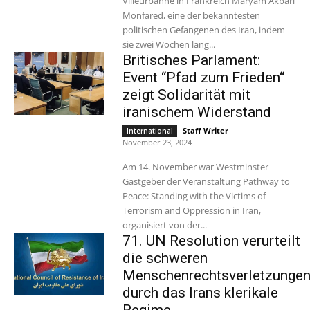
Villeurbanne in Frankreich Maryam Akbari
Monfared, eine der bekanntesten
politischen Gefangenen des Iran, indem
sie zwei Wochen lang...
Britisches Parlament:
Event “Pfad zum Frieden“
zeigt Solidarität mit
iranischem Widerstand
Staff Writer
-
International
November 23, 2024
Am 14. November war Westminster
Gastgeber der Veranstaltung Pathway to
Peace: Standing with the Victims of
Terrorism and Oppression in Iran,
organisiert von der...
71. UN Resolution verurteilt
die schweren
Menschenrechtsverletzunge
durch das Irans klerikale