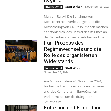
Regime
Staff Writer
-
November 23, 2024
International
Maryam Rajavi: Die Zunahme von
Menschenrechtsverletzungen und die
Missachtung von UN-Resolutionen machen
es erforderlich, das Dossier des Regimes an
den Sicherheitsrat weiterzuleiten und die...
Iran: Prozess des
Regimewechsels und die
Rolle des organisierten
Widerstands
Staff Writer
-
International
November 23, 2024
Am Mittwoch, dem 20. November 2024,
hielten die Freunde eines freien Iran eine
wichtige Konferenz im Europäischen
Parlament ab, um die drängende
Situation im...
Folterung und Ermordung