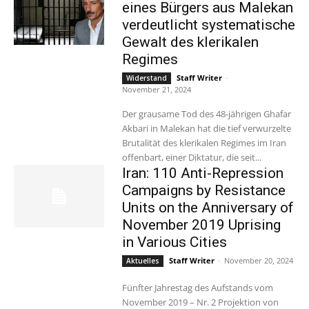
eines Bürgers aus Malekan
verdeutlicht systematische
Gewalt des klerikalen
Regimes
Staff Writer
-
Widerstand
November 21, 2024
Der grausame Tod des 48-jährigen Ghafar
Akbari in Malekan hat die tief verwurzelte
Brutalität des klerikalen Regimes im Iran
offenbart, einer Diktatur, die seit...
Iran: 110 Anti-Repression
Campaigns by Resistance
Units on the Anniversary of
November 2019 Uprising
in Various Cities
Staff Writer
-
November 20, 2024
Aktuelles
Fünfter Jahrestag des Aufstands vom
November 2019 – Nr. 2 Projektion von