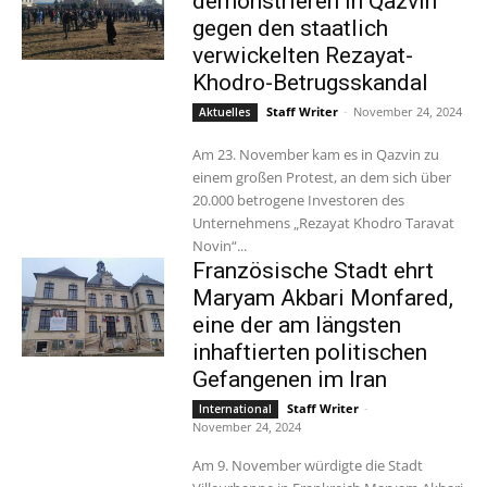
demonstrieren in Qazvin
gegen den staatlich
verwickelten Rezayat-
Khodro-Betrugsskandal
Staff Writer
-
November 24, 2024
Aktuelles
Am 23. November kam es in Qazvin zu
einem großen Protest, an dem sich über
20.000 betrogene Investoren des
Unternehmens „Rezayat Khodro Taravat
Novin“...
Französische Stadt ehrt
Maryam Akbari Monfared,
eine der am längsten
inhaftierten politischen
Gefangenen im Iran
Staff Writer
-
International
November 24, 2024
Am 9. November würdigte die Stadt