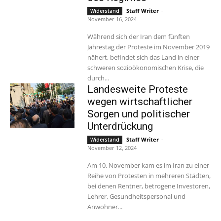
Staff Writer
-
Widerstand
November 16, 2024
Während sich der Iran dem fünften
Jahrestag der Proteste im November 2019
nähert, befindet sich das Land in einer
schweren sozioökonomischen Krise, die
durch...
Landesweite Proteste
wegen wirtschaftlicher
Sorgen und politischer
Unterdrückung
Staff Writer
-
Widerstand
November 12, 2024
Am 10. November kam es im Iran zu einer
Reihe von Protesten in mehreren Städten,
bei denen Rentner, betrogene Investoren,
Lehrer, Gesundheitspersonal und
Anwohner...