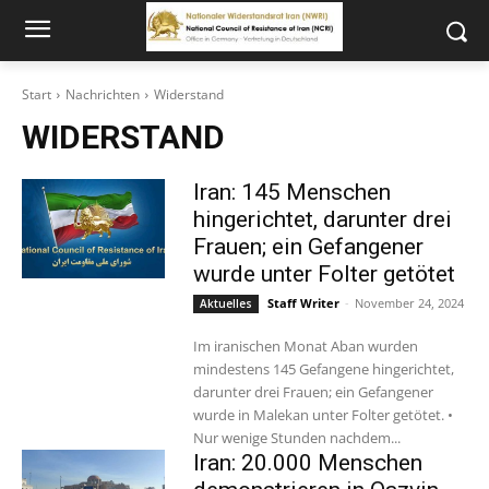
Start
Nachrichten
Widerstand
WIDERSTAND
Iran: 145 Menschen
hingerichtet, darunter drei
Frauen; ein Gefangener
wurde unter Folter getötet
Staff Writer
-
November 24, 2024
Aktuelles
Im iranischen Monat Aban wurden
mindestens 145 Gefangene hingerichtet,
darunter drei Frauen; ein Gefangener
wurde in Malekan unter Folter getötet. •
Nur wenige Stunden nachdem...
Iran: 20.000 Menschen