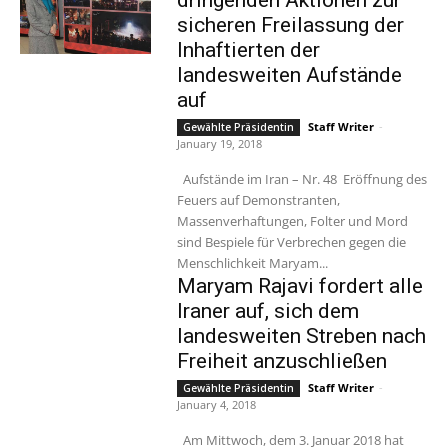
dringenden Aktionen zur
sicheren Freilassung der
Inhaftierten der
landesweiten Aufstände
auf
Staff Writer
-
Gewählte Präsidentin
January 19, 2018
Aufstände im Iran – Nr. 48 Eröffnung des
Feuers auf Demonstranten,
Massenverhaftungen, Folter und Mord
sind Bespiele für Verbrechen gegen die
Menschlichkeit Maryam...
Maryam Rajavi fordert alle
Iraner auf, sich dem
landesweiten Streben nach
Freiheit anzuschließen
Staff Writer
-
Gewählte Präsidentin
January 4, 2018
Am Mittwoch, dem 3. Januar 2018 hat