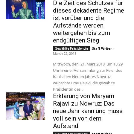
Die Zeit des Schutzes für
dieses dekadente Regime
ist vorüber und die
Aufstände werden
weitergehen bis zum
endgültigen Sieg
Staff Writer
-
Gewählte Präsidentin
March 22, 2018
Mittwoch, den 21. März 2018, um 18:29
UhrIn einer Versammlung zur Feier des
iranischen Neuen Jahres Nowruz
wünschte Frau Rajavi, die gewählte
Präsidentin des...
Erklärung von Maryam
Rajavi zu Nowruz: Das
neue Jahr kann und muss
voll sein von dem
Aufstand
Staff Writer
-