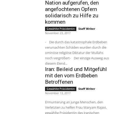
Nation aufgerufen, den
angefochtenen Opfern
solidarisch zu Hilfe zu
kommen
Staff Writer
-
Gewählte Präsidentin
November 23, 2017
- Die durch das katastrophale Erdbeben
verursachten Schäden wurden durch die
ominöse religiöse Diktatur der Mullahs
noch vergrößert- Der einzige Ausweg aus
diesem Elend...
Iran: Beileid und Mitgefühl
mit den vom Erdbeben
Betroffenen
Staff Writer
-
Gewählte Präsidentin
November 13, 2017
Ermunterung an junge Menschen, den
Verletzten zu helfen Frau Maryam Rajavi,
gewählte Präsidentin des iranischen