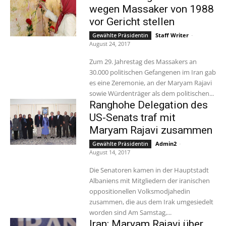
wegen Massaker von 1988
vor Gericht stellen
Staff Writer
-
Gewählte Präsidentin
August 24, 2017
Zum 29. Jahrestag des Massakers an
30.000 politischen Gefangenen im Iran gab
es eine Zeremonie, an der Maryam Rajavi
sowie Würdenträger als dem politischen...
Ranghohe Delegation des
US-Senats traf mit
Maryam Rajavi zusammen
Admin2
-
Gewählte Präsidentin
August 14, 2017
Die Senatoren kamen in der Hauptstadt
Albaniens mit Mitgliedern der iranischen
oppositionellen Volksmodjahedin
zusammen, die aus dem Irak umgesiedelt
worden sind Am Samstag,...
Iran: Maryam Rajavi über