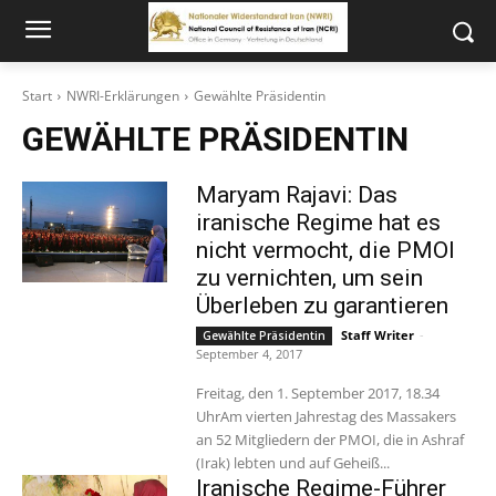
Start
NWRI-Erklärungen
Gewählte Präsidentin
GEWÄHLTE PRÄSIDENTIN
Maryam Rajavi: Das
iranische Regime hat es
nicht vermocht, die PMOI
zu vernichten, um sein
Überleben zu garantieren
Staff Writer
-
Gewählte Präsidentin
September 4, 2017
Freitag, den 1. September 2017, 18.34
UhrAm vierten Jahrestag des Massakers
an 52 Mitgliedern der PMOI, die in Ashraf
(Irak) lebten und auf Geheiß...
Iranische Regime-Führer