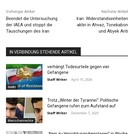
Vorheriger Artikel
Nächster Artikel
Beendet die Untersuchung
Iran: Widerstandseinheiten
der IAEA und stoppt die
aktin in Ahvaz, Tonekabon
Täuschungen des Iran
und Abyek Anti
IN VERBINDUNG STEHENDE ARTIKEL
verhängt Todesurteile gegen vier
Gefangene
Staff Writer
-
April 15, 2026
NWRI
Trotz „Winter der Tyrannei“: Politische
Gefangene rufen zum Aufstand auf
Staff Writer
-
December 7, 2025
Menschenrechte
„Nein zu Hinrichtungsdienstagen“ in Woche