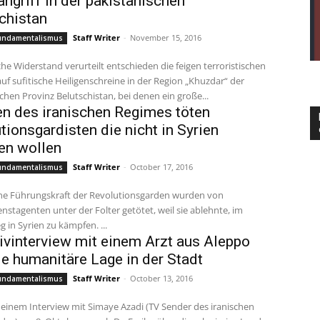
angriff in der pakistanischen
chistan
Staff Writer
-
November 15, 2016
Fundamentalismus
che Widerstand verurteilt entschieden die feigen terroristischen
auf sufitische Heiligenschreine in der Region „Khuzdar“ der
chen Provinz Belutschistan, bei denen ein große...
n des iranischen Regimes töten
tionsgardisten die nicht in Syrien
en wollen
Staff Writer
-
October 17, 2016
Fundamentalismus
ne Führungskraft der Revolutionsgarden wurden von
stagenten unter der Folter getötet, weil sie ablehnte, im
Bürgerkrieg in Syrien zu kämpfen. ...
ivinterview mit einem Arzt aus Aleppo
ie humanitäre Lage in der Stadt
Staff Writer
-
October 13, 2016
Fundamentalismus
 einem Interview mit Simaye Azadi (TV Sender des iranischen