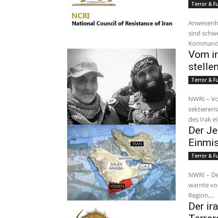
Terror & 
Anwesenhe
sind schwe
Kommando
Vom ir
stelle
Terror & 
NWRI – Vo
sektiereri
des Irak e
Der Je
Einmis
Terror & 
NWRI – Der
warnte vo
Region,...
Der ir