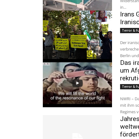
Widerstand
in...
Irans 
Iranis
Terror & 
Der iranis
verbreche
Berlin un
Das ir
um Afg
rekrut
Terror & 
NWRI – Da
mit ihm s
Regimes vo
Jahres
weltwe
förder