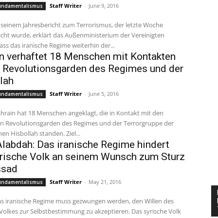
Staff Writer
-
June 9, 2016
Fundamentalismus
 seinem Jahresbericht zum Terrorismus, der letzte Woche
icht wurde, erklärt das Außenministerium der Vereinigten
ass das iranische Regime weiterhin der...
n verhaftet 18 Menschen mit Kontakten
 Revolutionsgarden des Regimes und der
lah
Staff Writer
-
June 5, 2016
Fundamentalismus
hrain hat 18 Menschen angeklagt, die in Kontakt mit den
en Revolutionsgarden des Regimes und der Terrorgruppe der
hen Hisbollah standen. Ziel...
labdah: Das iranische Regime hindert
rische Volk an seinem Wunsch zum Sturz
ssad
Staff Writer
-
May 21, 2016
Fundamentalismus
s iranische Regime muss gezwungen werden, den Willen des
Volkes zur Selbstbestimmung zu akzeptieren. Das syrische Volk