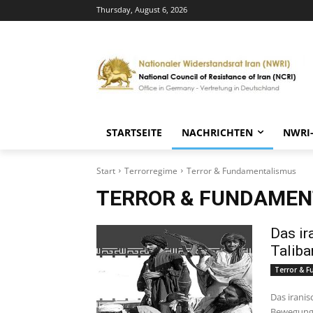
Thursday, August 6, 2026
STARTSEITE
NACHRICHTEN
NWRI
Start
Terrorregime
Terror & Fundamentalismus
TERROR & FUNDAMEN
Das ir
Taliba
Terror & 
Das iranis
Bewegung i