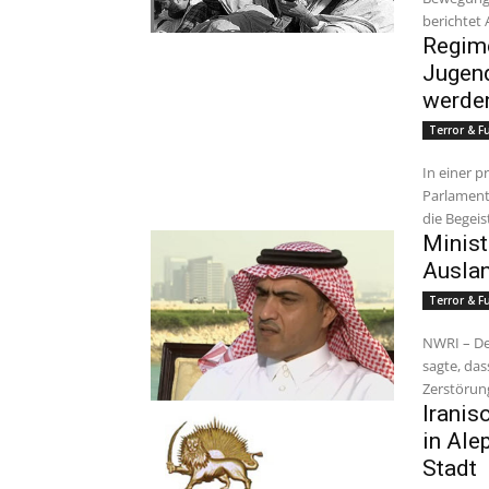
Regime
Jugend
werde
Terror & 
In einer p
Parlaments
die Begeis
Minist
Auslan
Terror & 
NWRI – Der
sagte, das
Zerstörung
Iranis
in Ale
Stadt