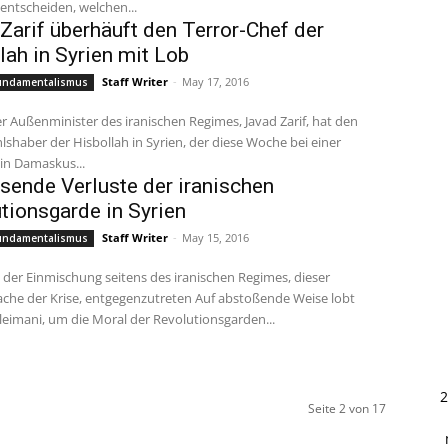
t entscheiden, welchen...
Zarif überhäuft den Terror-Chef der
lah in Syrien mit Lob
Staff Writer
-
May 17, 2016
Fundamentalismus
 Außenminister des iranischen Regimes, Javad Zarif, hat den
shaber der Hisbollah in Syrien, der diese Woche bei einer
in Damaskus...
ende Verluste der iranischen
tionsgarde in Syrien
Staff Writer
-
May 15, 2016
Fundamentalismus
der Einmischung seitens des iranischen Regimes, dieser
che der Krise, entgegenzutreten Auf abstoßende Weise lobt
eimani, um die Moral der Revolutionsgarden...
2
Seite 2 von 17