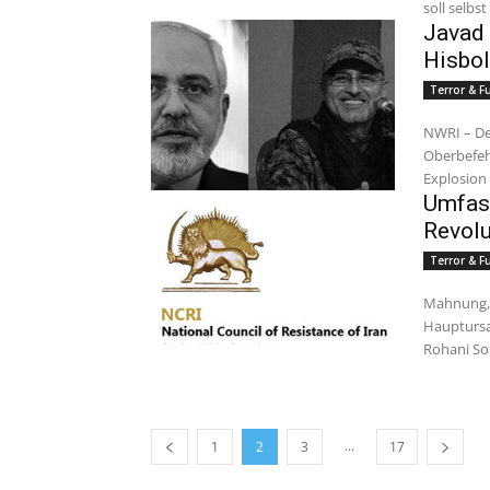
soll selbs
Javad 
Hisbol
Terror & 
NWRI – Der
Oberbefehl
Explosion 
Umfass
Revolu
Terror & 
Mahnung, 
Hauptursa
Rohani Sol
...
1
2
3
17