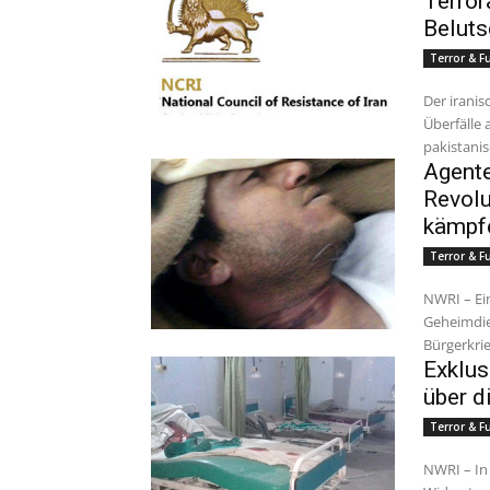
Terror
Beluts
Terror & 
Der iranis
Überfälle 
pakistanis
Agente
Revolu
kämpf
Terror & 
NWRI – Ei
Geheimdien
Exklus
über d
Terror & 
NWRI – In