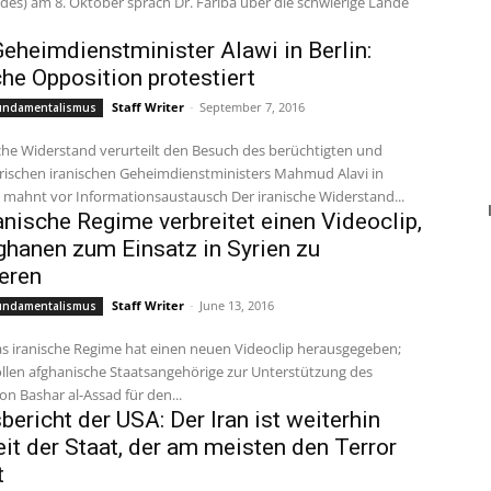
es) am 8. Oktober sprach Dr. Fariba über die schwierige Lande
Geheimdienstminister Alawi in Berlin:
che Opposition protestiert
Staff Writer
-
September 7, 2016
Fundamentalismus
che Widerstand verurteilt den Besuch des berüchtigten und
rischen iranischen Geheimdienstministers Mahmud Alavi in
d mahnt vor Informationsaustausch Der iranische Widerstand...
anische Regime verbreitet einen Videoclip,
hanen zum Einsatz in Syrien zu
ieren
Staff Writer
-
June 13, 2016
Fundamentalismus
s iranische Regime hat einen neuen Videoclip herausgegeben;
ollen afghanische Staatsangehörige zur Unterstützung des
n Bashar al-Assad für den...
bericht der USA: Der Iran ist weiterhin
it der Staat, der am meisten den Terror
t