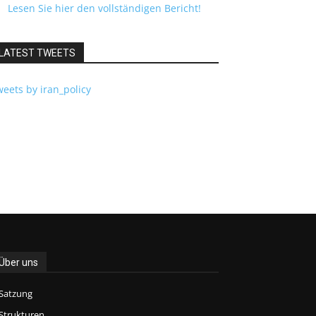
Lesen Sie hier den vollständigen Bericht!
LATEST TWEETS
eets by iran_policy
Über uns
Satzung
Strukturen