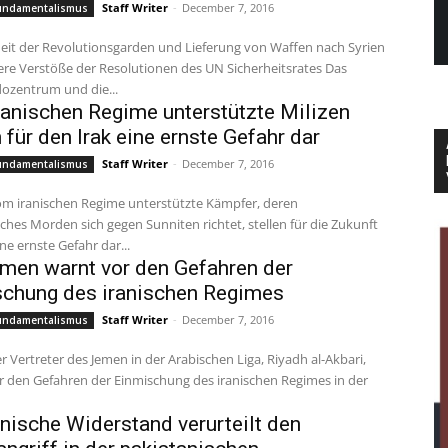
Staff Writer
-
December 7, 2016
Fundamentalismus
it der Revolutionsgarden und Lieferung von Waffen nach Syrien
re Verstöße der Resolutionen des UN Sicherheitsrates Das
zentrum und die...
anischen Regime unterstützte Milizen
n für den Irak eine ernste Gefahr dar
Staff Writer
-
December 7, 2016
Fundamentalismus
m iranischen Regime unterstützte Kämpfer, deren
sches Morden sich gegen Sunniten richtet, stellen für die Zukunft
ine ernste Gefahr dar...
men warnt vor den Gefahren der
chung des iranischen Regimes
Staff Writer
-
December 7, 2016
Fundamentalismus
 Vertreter des Jemen in der Arabischen Liga, Riyadh al-Akbari,
r den Gefahren der Einmischung des iranischen Regimes in der
anische Widerstand verurteilt den