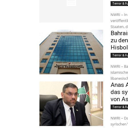
Terror & 
NWRI – In
veröffentl
Staaten, d
Bahrai
zu den
Hisbol
Terror & 
NWRI – Ba
islamisch
libanesisc
Anas A
das sy
von A
Terror & 
NWRI – Da
syrischen 