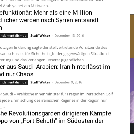
berichtet Al Arabiya.net am Mittwoch. ...
funktionär: Mehr als eine Million
licher werden nach Syrien entsandt
n
Staff Writer
-
December 13, 2016
Fundamentalismus
rotzigen Erklärung sagte der stellvertretende Vorsitzende des
ausschusses für Sicherheit: „In der gegenwärtigen Situation ist
terung und das Verlangen unserer Jugendlichen,...
er aus Saudi-Arabien: Iran hinterlässt im
d nur Chaos
Staff Writer
-
December 9, 2016
Fundamentalismus
 Saudi – Arabische Innenminister für Fragen im Persischen Golf
s jede Einmischung des iranischen Regimes in der Region nur
,...
che Revolutionsgarden dirigieren Kämpfe
ppo von „Fort Behuth“ im Südosten der