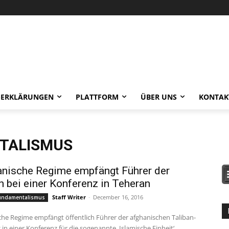
-ERKLÄRUNGEN
PLATTFORM
ÜBER UNS
KONTAK
TALISMUS
anische Regime empfängt Führer der
n bei einer Konferenz in Teheran
Staff Writer
-
December 16, 2016
Fundamentalismus
che Regime empfängt öffentlich Führer der afghanischen Taliban-
n einer Konferenz für die sogenannte ‚Islamische Einheit‘,