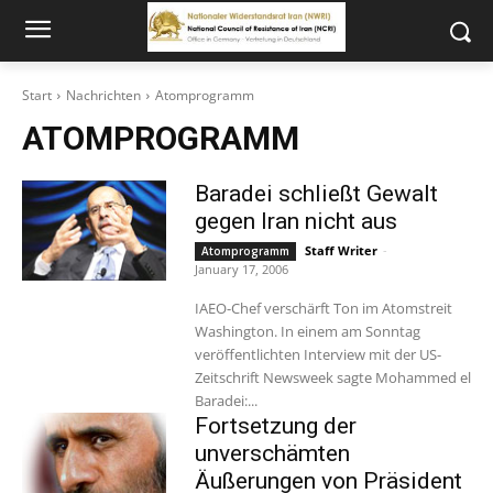
Start
Nachrichten
Atomprogramm
ATOMPROGRAMM
Baradei schließt Gewalt
gegen Iran nicht aus
Staff Writer
-
Atomprogramm
January 17, 2006
IAEO-Chef verschärft Ton im Atomstreit
Washington. In einem am Sonntag
veröffentlichten Interview mit der US-
Zeitschrift Newsweek sagte Mohammed el
Baradei:...
Fortsetzung der
unverschämten
Äußerungen von Präsident